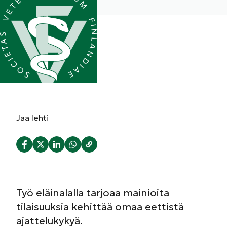
Jaa
lehti
Työ eläinalalla tarjoaa mainioita
tilaisuuksia kehittää omaa eettistä
ajattelukykyä.