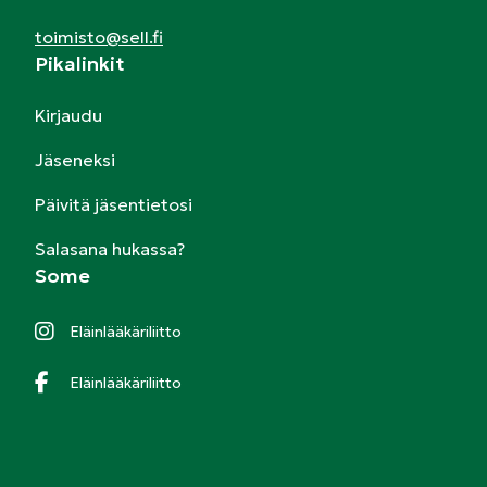
toimisto@sell.fi
Pikalinkit
Kirjaudu
Jäseneksi
Päivitä jäsentietosi
Salasana hukassa?
Some
Eläinlääkäriliitto
Eläinlääkäriliitto