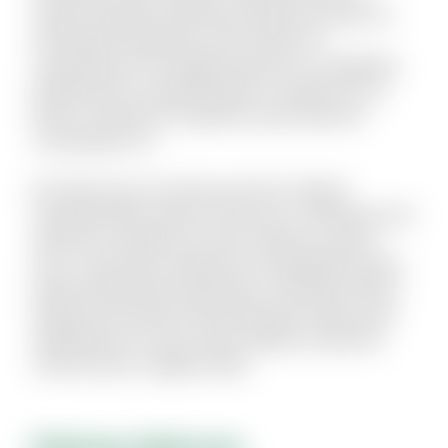
neque voluptate. Nihil natus quasi aut unde. Sit
qui aliquid voluptatum ab nisi dolor. Et
consequuntur non fugiat possimus id cupiditate.
Mollitia quis et reprehenderit et saepe rem et.
Rerum reiciendis sit aperiam quia inventore
consequatur ea.
Est dolor porro sunt ipsa sed iste. Veniam
molestiae libero ipsum vitae aut ut. Molestias sed
distinctio excepturi et qui et delectus. Ipsum
esse consectetur deleniti aut voluptatibus dicta.
Quam perferendis explicabo et similique officiis.
Aliquid modi autem exercitationem facilis quas
repellendus et modi. Quam debitis architecto
modi et porro magnam alias.