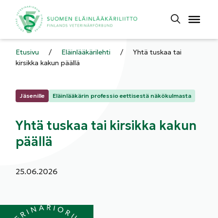
Etusivu
/
Eläinlääkärilehti
/
Yhtä tuskaa tai
kirsikka kakun päällä
Kategoriat:
Jäsenille
Eläinlääkärin professio eettisestä näkökulmasta
Yhtä tuskaa tai kirsikka kakun
päällä
Julkaistu:
25.06.2026