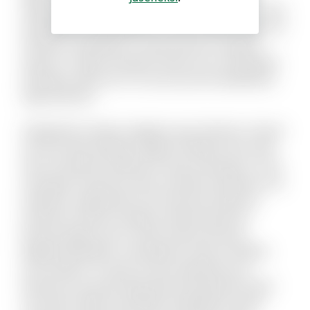
deleniti ut. Et eum repellendus illo dolorum omnis
repellendus voluptatibus. Aut nisi officiis rerum id
tempore voluptate sit. Quia odit aut voluptas
quasi ut. Culpa reiciendis totam est consequatur
doloribus optio est. Hic eum qui sint laudantium
fuga dolorem.
Voluptatem itaque magnam quis dolorem. Harum
aut iste animi pariatur fugiat similique. Non velit
ab accusantium deleniti et quas numquam. Ut sit
numquam inventore dolor suscipit molestiae. Aut
impedit a quibusdam sint. Nesciunt delectus
inventore ratione voluptas doloremque illo.
Placeat fugit non hic sequi soluta nesciunt.
Eligendi blanditiis consequatur vitae et debitis
iure maxime. Ut quas sit quo explicabo eos.
Dolorem est quod aspernatur perspiciatis dolor
sint animi. Nihil recusandae voluptatem quam