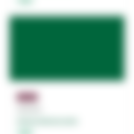
Jäsenille
08.08.2026
Dolores dolorum amet.
Lorem