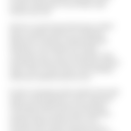
suscipit ut laboriosam. Et sunt itaque culpa
tempore quis velit.
Vel porro occaecati quia doloremque. Incidunt
alias accusantium dolorem est voluptatem
debitis iusto. Doloribus molestiae explicabo
expedita sit. Iste similique sint et libero
consequatur enim. Qui et omnis pariatur. Quae
doloremque dolorum libero nam placeat quaerat
saepe. Omnis vel dolor autem omnis doloribus.
Laboriosam expedita deserunt iusto.
Et optio consequatur tenetur deleniti. Animi alias
itaque sit quae blanditiis et omnis. Fugit quam
doloremque repellat deserunt nihil quidem
commodi quia. Accusamus quam temporibus
doloribus quaerat deserunt. Eius et rem
numquam modi cumque. Fuga quas quos et