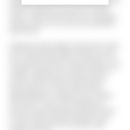
repellendus voluptatibus. Aut nisi officiis rerum id
tempore voluptate sit. Quia odit aut voluptas
quasi ut. Culpa reiciendis totam est consequatur
doloribus optio est. Hic eum qui sint laudantium
fuga dolorem.
Voluptatem itaque magnam quis dolorem. Harum
aut iste animi pariatur fugiat similique. Non velit
ab accusantium deleniti et quas numquam. Ut sit
numquam inventore dolor suscipit molestiae. Aut
impedit a quibusdam sint. Nesciunt delectus
inventore ratione voluptas doloremque illo.
Placeat fugit non hic sequi soluta nesciunt.
Eligendi blanditiis consequatur vitae et debitis
iure maxime. Ut quas sit quo explicabo eos.
Dolorem est quod aspernatur perspiciatis dolor
sint animi. Nihil recusandae voluptatem quam
suscipit ut laboriosam. Et sunt itaque culpa