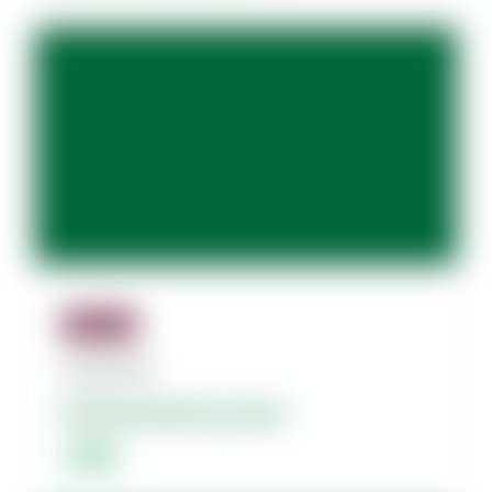
Jäsenille
06.08.2026
Dolores dolorum amet.
Lorem