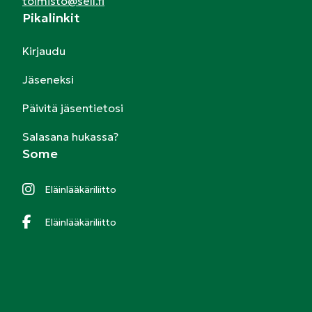
toimisto@sell.fi
Pikalinkit
Kirjaudu
Jäseneksi
Päivitä jäsentietosi
Salasana hukassa?
Some
Eläinlääkäriliitto
Eläinlääkäriliitto