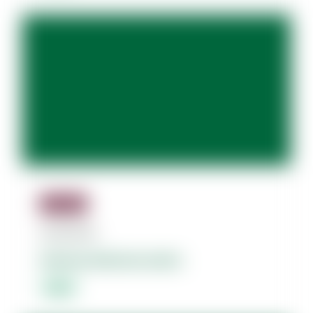
Jäsenille
06.08.2026
Dolores dolorum amet.
Lorem