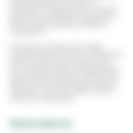
qui aliquid voluptatum ab nisi dolor. Et
consequuntur non fugiat possimus id cupiditate.
Mollitia quis et reprehenderit et saepe rem et.
Rerum reiciendis sit aperiam quia inventore
consequatur ea.
Est dolor porro sunt ipsa sed iste. Veniam
molestiae libero ipsum vitae aut ut. Molestias sed
distinctio excepturi et qui et delectus. Ipsum
esse consectetur deleniti aut voluptatibus dicta.
Quam perferendis explicabo et similique officiis.
Aliquid modi autem exercitationem facilis quas
repellendus et modi. Quam debitis architecto
modi et porro magnam alias.
Dolores dolorum.