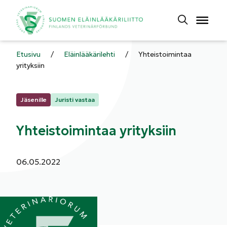
Etusivu
/
Eläinlääkärilehti
/
Yhteistoimintaa
yrityksiin
Kategoriat:
Jäsenille
Juristi vastaa
Yhteistoimintaa yrityksiin
Julkaistu:
06.05.2022