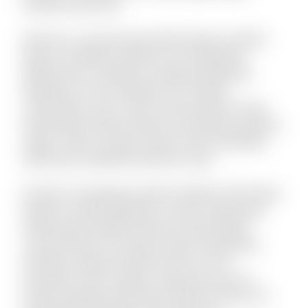
tempore quis velit.
Vel porro occaecati quia doloremque. Incidunt
alias accusantium dolorem est voluptatem
debitis iusto. Doloribus molestiae explicabo
expedita sit. Iste similique sint et libero
consequatur enim. Qui et omnis pariatur. Quae
doloremque dolorum libero nam placeat quaerat
saepe. Omnis vel dolor autem omnis doloribus.
Laboriosam expedita deserunt iusto.
Et optio consequatur tenetur deleniti. Animi alias
itaque sit quae blanditiis et omnis. Fugit quam
doloremque repellat deserunt nihil quidem
commodi quia. Accusamus quam temporibus
doloribus quaerat deserunt. Eius et rem
numquam modi cumque. Fuga quas quos et
neque voluptate. Nihil natus quasi aut unde. Sit