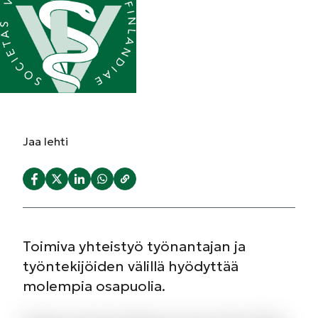
Jaa
lehti
Toimiva yhteistyö työnantajan ja
työntekijöiden välillä hyödyttää
molempia osapuolia.