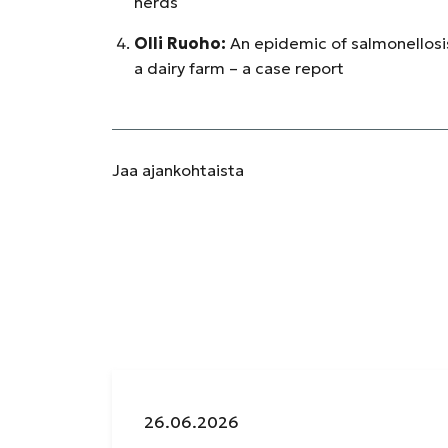
herds
Olli Ruoho:
An epidemic of salmonellosi
a dairy farm – a case report
Jaa
ajankohtaista
Julkaistu:
26.06.2026