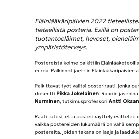
Eläinlääkäripäivien 2022 tieteellist
tieteellistä posteria. Esillä on poste
tuotantoeläimet, hevoset, pieneläim
ympäristöterveys.
Postereista kolme palkittiin Eläinlääketeolli
euroa. Palkinnot jaettiin Eläinlääkäripäivien a
Palkittavat työt valitsi posteriraati, jonka 
dosentti
Pikka Jokelainen
. Raadin jäseninä
Nurminen
, tutkimusprofessori
Antti Oksa
Raati totesi, että posterinäyttely esittelee 
vaikka postereiden lukumäärä on vähäisempi 
postereita, joiden takana on laaja ja laaduk