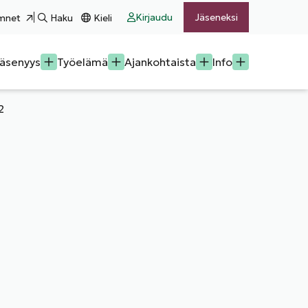
Kirjaudu
Jäseneksi
mnet
Haku
Kieli
äsenyys
Työelämä
Ajankohtaista
Info
2