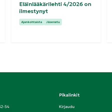
Eläinlääkärilehti 4/2026 on
ilmestynyt
Kategoriat:
Ajankohtaista
Jäsenetu
Pikalinkit
52-54
Kirjaudu