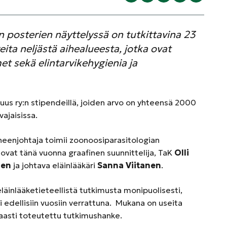
en posterien näyttelyssä on tutkittavina 23
reita neljästä aihealueesta, jotka ovat
et sekä elintarvikehygienia ja
suus ry:n stipendeillä, joiden arvo on yhteensä 2000
vajaisissa.
puheenjohtaja toimii zoonoosiparasitologian
 ovat tänä vuonna graafinen suunnittelija, TaK
Olli
nen
ja johtava eläinlääkäri
Sanna Viitanen
.
eläinlääketieteellistä tutkimusta monipuolisesti,
edellisiin vuosiin verrattuna. Mukana on useita
kaasti toteutettu tutkimushanke.