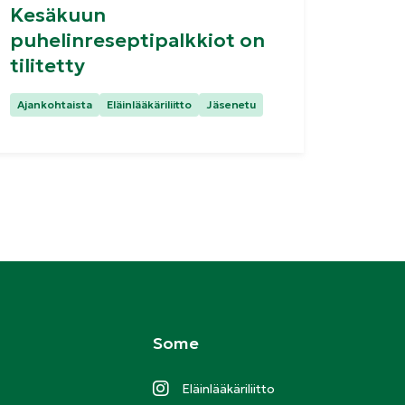
Kesäkuun
puhelinreseptipalkkiot on
tilitetty
Kategoriat:
Ajankohtaista
Eläinlääkäriliitto
Jäsenetu
Some
Eläinlääkäriliitto