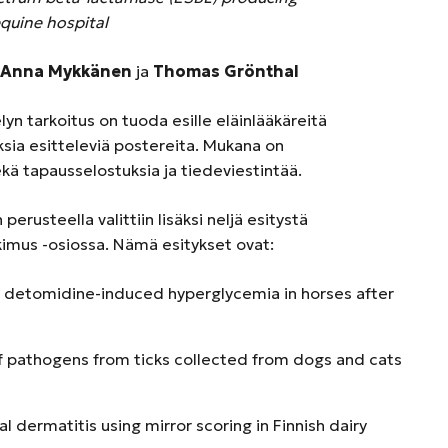
quine hospital
, Anna Mykkänen
ja
Thomas Grönthal
lyn tarkoitus on tuoda esille eläinlääkäreitä
oksia esitteleviä postereita. Mukana on
kä tapausselostuksia ja tiedeviestintää.
erusteella valittiin lisäksi neljä esitystä
tkimus -osiossa. Nämä esitykset ovat:
n detomidine-induced hyperglycemia in horses after
f pathogens from ticks collected from dogs and cats
l dermatitis using mirror scoring in Finnish dairy