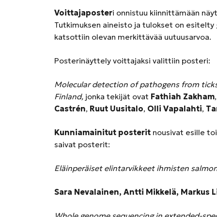
Voittajaposter
i onnistuu kiinnittämään näy
Tutkimuksen aineisto ja tulokset on esitelty g
katsottiin olevan merkittävää uutuusarvoa.
Posterinäyttely voittajaksi valittiin posteri:
Molecular detection of pathogens from ticks 
Finland,
jonka tekijät ovat
Fathiah Zakham
Castrén
,
Ruut Uusitalo
,
Olli Vapalahti
,
Ta
Kunniamainitut posterit
nousivat esille t
saivat posterit:
Eläinperäiset elintarvikkeet ihmisten salmon
Sara Nevalainen, Antti Mikkelä, Markus L
Whole genome sequencing in extended-spec