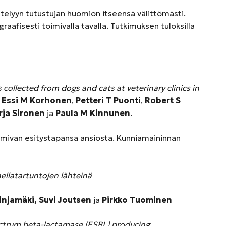
ttelyyn tutustujan huomion itseensä välittömästi.
raafisesti toimivalla tavalla. Tutkimuksen tuloksilla
collected from dogs and cats at veterinary clinics in
,
Essi M Korhonen
,
Petteri T Puonti
,
Robert S
rja Sironen
ja
Paula M Kinnunen
.
oimivan esitystapansa ansiosta. Kunniamaininnan
ellatartuntojen lähteinä
injamäki, Suvi Joutsen
ja
Pirkko Tuominen
trum beta-lactamase (ESBL) producing