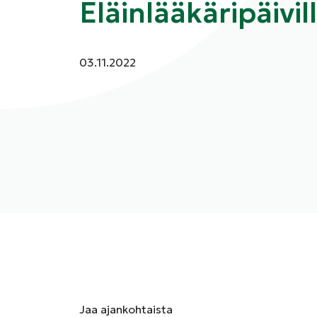
Eläinlääkäripäivil
Julkaistu:
03.11.2022
Jaa
ajankohtaista