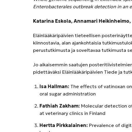
Enterobacterales outbreak detection in an e
Katarina Eskola, Annamari Heikinheimo
Eläinlääkäripäivien tieteellisen posterinäytte
kiinnostavia, alan ajankohtaisia tutkimustul
perustutkimusta ja soveltavaa tutkimusta se
Jo aikaisemmin saatujen posteritiivistelmien p
pidettäväksi Eläinlääkäripäivien Tiede ja tu
Isa Hallman:
The effects of vatinoxan o
oral sugar administration
Fathiah Zakham:
Molecular detection o
at veterinary clinics in Finland
Hertta Pirkkalainen:
Prevalence of digita