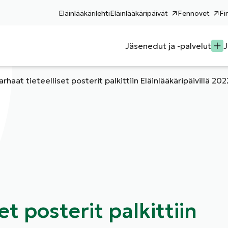
Eläinlääkärilehti
Eläinlääkäripäivät
Fennovet
Fi
Jäsenedut ja -palvelut
J
arhaat tieteelliset posterit palkittiin Eläinlääkäripäivillä 202
et posterit palkittiin