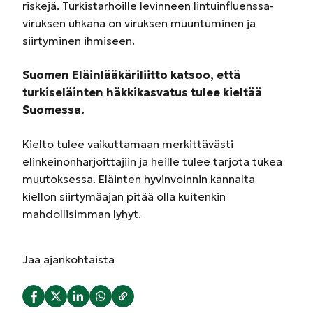
riskejä. Turkistarhoille levinneen lintuinfluenssa-
viruksen uhkana on viruksen muuntuminen ja
siirtyminen ihmiseen.
Suomen Eläinlääkäriliitto katsoo, että
turkiseläinten häkkikasvatus tulee kieltää
Suomessa.
Kielto tulee vaikuttamaan merkittävästi
elinkeinonharjoittajiin ja heille tulee tarjota tukea
muutoksessa. Eläinten hyvinvoinnin kannalta
kiellon siirtymäajan pitää olla kuitenkin
mahdollisimman lyhyt.
Jaa
ajankohtaista