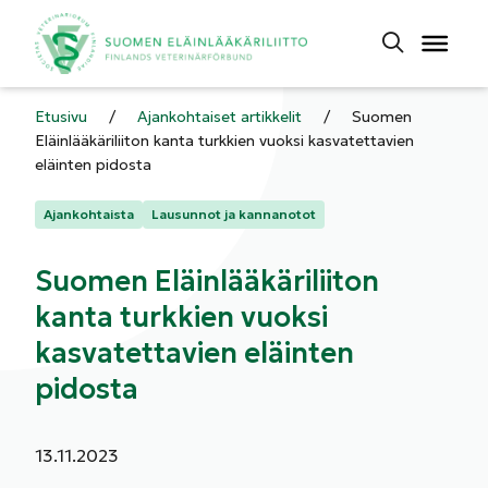
Etusivu
/
Ajankohtaiset artikkelit
/
Suomen
Eläinlääkäriliiton kanta turkkien vuoksi kasvatettavien
eläinten pidosta
Kategoriat:
Ajankohtaista
Lausunnot ja kannanotot
Suomen Eläinlääkäriliiton
kanta turkkien vuoksi
kasvatettavien eläinten
pidosta
Julkaistu:
13.11.2023