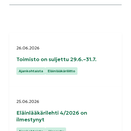
Julkaistu:
26.06.2026
Toimisto on suljettu 29.6.–31.7.
Kategoriat:
Ajankohtaista
Eläinlääkäriliitto
Julkaistu:
25.06.2026
Eläinlääkärilehti 4/2026 on
ilmestynyt
Kategoriat: