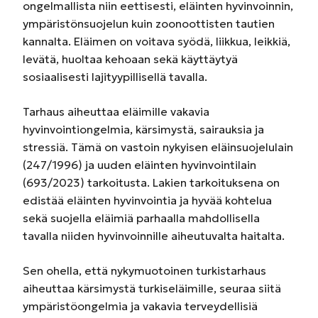
ongelmallista niin eettisesti, eläinten hyvinvoinnin,
ympäristönsuojelun kuin zoonoottisten tautien
kannalta. Eläimen on voitava syödä, liikkua, leikkiä,
levätä, huoltaa kehoaan sekä käyttäytyä
sosiaalisesti lajityypillisellä tavalla.
Tarhaus aiheuttaa eläimille vakavia
hyvinvointiongelmia, kärsimystä, sairauksia ja
stressiä. Tämä on vastoin nykyisen eläinsuojelulain
(247/1996) ja uuden eläinten hyvinvointilain
(693/2023) tarkoitusta. Lakien tarkoituksena on
edistää eläinten hyvinvointia ja hyvää kohtelua
sekä suojella eläimiä parhaalla mahdollisella
tavalla niiden hyvinvoinnille aiheutuvalta haitalta.
Sen ohella, että nykymuotoinen turkistarhaus
aiheuttaa kärsimystä turkiseläimille, seuraa siitä
ympäristöongelmia ja vakavia terveydellisiä