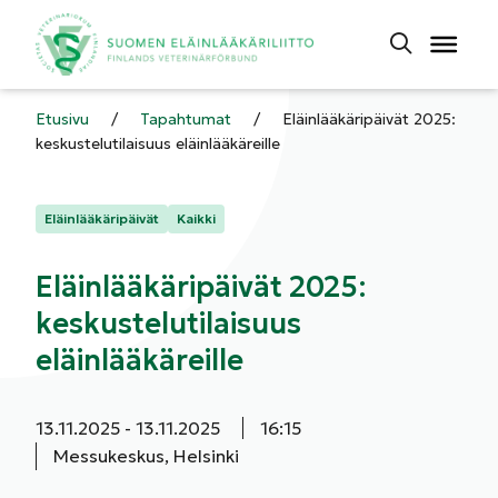
Etusivu
/
Tapahtumat
/
Eläinlääkäripäivät 2025:
keskustelutilaisuus eläinlääkäreille
Kategoriat:
Eläinlääkäripäivät
Kaikki
Eläinlääkäripäivät 2025:
keskustelutilaisuus
eläinlääkäreille
Aloituspäivä:
Päättymispäivä:
Aloitusaika:
13.11.2025
13.11.2025
16:15
Messukeskus, Helsinki