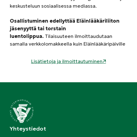
keskusteluun sosiaalisessa mediassa.
Osallistuminen edellyttää Eläinlääkäriliiton
jäsenyyttä tai torstain
luentolippua.
Tilaisuuteen ilmoittaudutaan
samalla verkkolomakkeella kuin Eläinlääkäripäiville
Lisätietoja ja ilmoittautuminen
Yhteystiedot