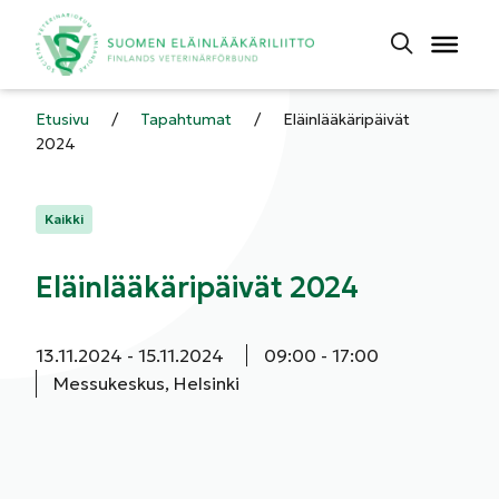
Etusivu
/
Tapahtumat
/
Eläinlääkäripäivät
2024
Kategoriat:
Kaikki
Eläinlääkäripäivät 2024
Aloituspäivä:
Päättymispäivä:
Aloitusaika:
Päättymisaika:
13.11.2024
15.11.2024
09:00
17:00
Messukeskus, Helsinki