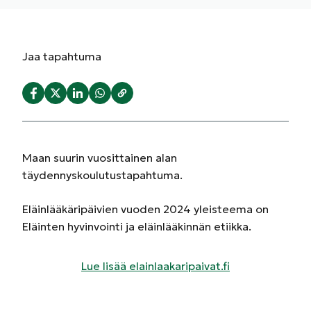
Jaa
tapahtuma
Maan suurin vuosittainen alan
täydennyskoulutustapahtuma.
Eläinlääkäripäivien vuoden 2024 yleisteema on
Eläinten hyvinvointi ja eläinlääkinnän etiikka.
Lue lisää elainlaakaripaivat.fi