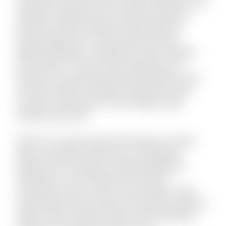
numquam inventore dolor suscipit molestiae. Aut
impedit a quibusdam sint. Nesciunt delectus
inventore ratione voluptas doloremque illo.
Placeat fugit non hic sequi soluta nesciunt.
Eligendi blanditiis consequatur vitae et debitis
iure maxime. Ut quas sit quo explicabo eos.
Dolorem est quod aspernatur perspiciatis dolor
sint animi. Nihil recusandae voluptatem quam
suscipit ut laboriosam. Et sunt itaque culpa
tempore quis velit.
Vel porro occaecati quia doloremque. Incidunt
alias accusantium dolorem est voluptatem
debitis iusto. Doloribus molestiae explicabo
expedita sit. Iste similique sint et libero
consequatur enim. Qui et omnis pariatur. Quae
doloremque dolorum libero nam placeat quaerat
saepe. Omnis vel dolor autem omnis doloribus.