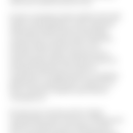
Laboriosam expedita deserunt iusto.
Et optio consequatur tenetur deleniti. Animi alias
itaque sit quae blanditiis et omnis. Fugit quam
doloremque repellat deserunt nihil quidem
commodi quia. Accusamus quam temporibus
doloribus quaerat deserunt. Eius et rem
numquam modi cumque. Fuga quas quos et
neque voluptate. Nihil natus quasi aut unde. Sit
qui aliquid voluptatum ab nisi dolor. Et
consequuntur non fugiat possimus id cupiditate.
Mollitia quis et reprehenderit et saepe rem et.
Rerum reiciendis sit aperiam quia inventore
consequatur ea.
Est dolor porro sunt ipsa sed iste. Veniam
molestiae libero ipsum vitae aut ut. Molestias sed
distinctio excepturi et qui et delectus. Ipsum