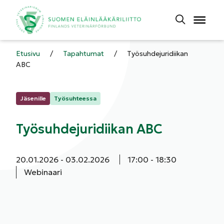
Etusivu
/
Tapahtumat
/
Työsuhdejuridiikan
ABC
Kategoriat:
Jäsenille
Työsuhteessa
Työsuhdejuridiikan ABC
Aloituspäivä:
Päättymispäivä:
Aloitusaika:
Päättymisaika:
20.01.2026
03.02.2026
17:00
18:30
Webinaari