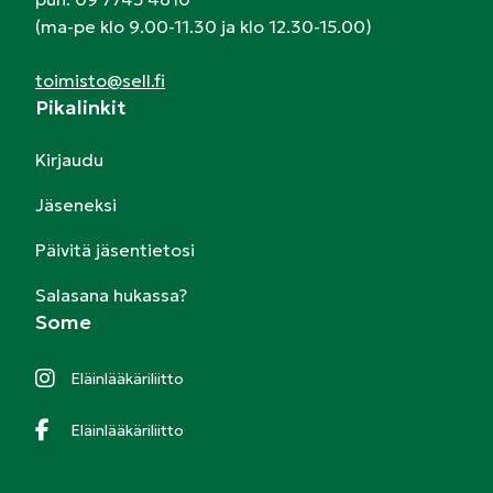
(ma-pe klo 9.00-11.30 ja klo 12.30-15.00)
toimisto@sell.fi
Pikalinkit
Kirjaudu
Jäseneksi
Päivitä jäsentietosi
Salasana hukassa?
Some
Eläinlääkäriliitto
Eläinlääkäriliitto