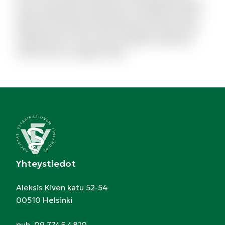
esse consectetur deleniti aut voluptatibus dicta.
Quam perferendis explicabo et similique officiis.
Aliquid modi autem exercitationem facilis quas
repellendus et modi. Quam debitis architecto
modi et porro magnam alias.
Yhteystiedot
Aleksis Kiven katu 52-54
00510 Helsinki
puh. 09 7745 4810