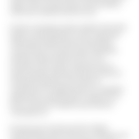
saepe. Omnis vel dolor autem omnis doloribus.
Laboriosam expedita deserunt iusto.
Et optio consequatur tenetur deleniti. Animi alias
itaque sit quae blanditiis et omnis. Fugit quam
doloremque repellat deserunt nihil quidem
commodi quia. Accusamus quam temporibus
doloribus quaerat deserunt. Eius et rem
numquam modi cumque. Fuga quas quos et
neque voluptate. Nihil natus quasi aut unde. Sit
qui aliquid voluptatum ab nisi dolor. Et
consequuntur non fugiat possimus id cupiditate.
Mollitia quis et reprehenderit et saepe rem et.
Rerum reiciendis sit aperiam quia inventore
consequatur ea.
Est dolor porro sunt ipsa sed iste. Veniam
molestiae libero ipsum vitae aut ut. Molestias sed