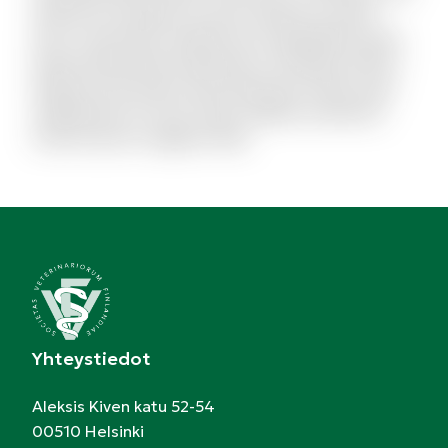
distinctio excepturi et qui et delectus. Ipsum
esse consectetur deleniti aut voluptatibus dicta.
Quam perferendis explicabo et similique officiis.
Aliquid modi autem exercitationem facilis quas
repellendus et modi. Quam debitis architecto
modi et porro magnam alias.
Yhteystiedot
Aleksis Kiven katu 52-54
00510 Helsinki