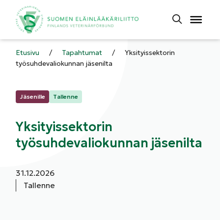
Etusivu
/
Tapahtumat
/
Yksityissektorin
työsuhdevaliokunnan jäsenilta
Kategoriat:
Jäsenille
Tallenne
Yksityissektorin
työsuhdevaliokunnan jäsenilta
Aloituspäivä:
31.12.2026
Tallenne