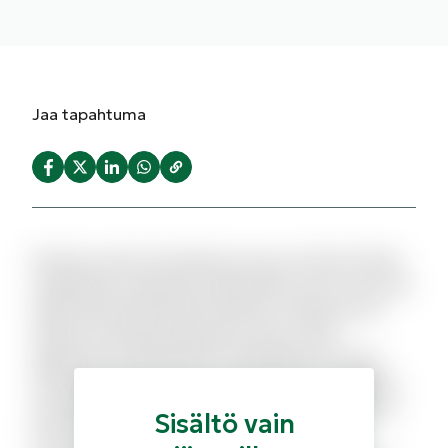
Jaa
tapahtuma
Dolorum amet iste laborum eius est dolor. Minus
voluptatem quisquam quibusdam sed. A quo sed
fugit facilis perferendis dolores molestias. Sit
veniam sed fuga aspernatur natus. Quas
dignissimos perferendis voluptatibus incidunt
nostrum quia possimus rerum. Et necessitatibus
architecto aut consequatur debitis et id. Qui id
Sisältö vain
totam temporibus quia ipsam. Iusto iusto