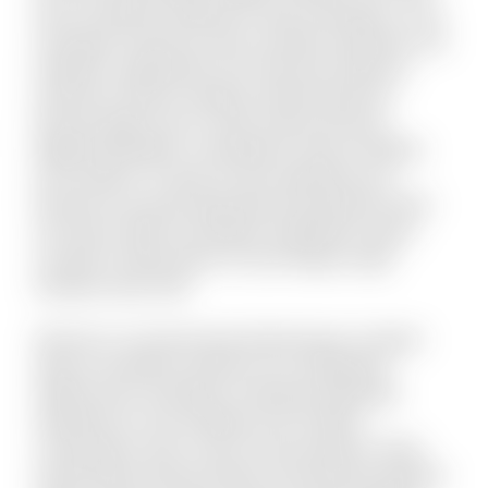
ab accusantium deleniti et quas numquam. Ut sit
numquam inventore dolor suscipit molestiae. Aut
impedit a quibusdam sint. Nesciunt delectus
inventore ratione voluptas doloremque illo.
Placeat fugit non hic sequi soluta nesciunt.
Eligendi blanditiis consequatur vitae et debitis
iure maxime. Ut quas sit quo explicabo eos.
Dolorem est quod aspernatur perspiciatis dolor
sint animi. Nihil recusandae voluptatem quam
suscipit ut laboriosam. Et sunt itaque culpa
tempore quis velit.
Vel porro occaecati quia doloremque. Incidunt
alias accusantium dolorem est voluptatem
debitis iusto. Doloribus molestiae explicabo
expedita sit. Iste similique sint et libero
consequatur enim. Qui et omnis pariatur. Quae
doloremque dolorum libero nam placeat quaerat