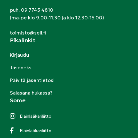
puh. 09 7745 4810
(ma-pe klo 9.00-11.30 ja klo 12.30-15.00)
toimisto@sell.fi
Pikalinkit
Kirjaudu
Jäseneksi
Päivitä jäsentietosi
Salasana hukassa?
Some
Eläinlääkäriliitto
Eläinlääkäriliitto