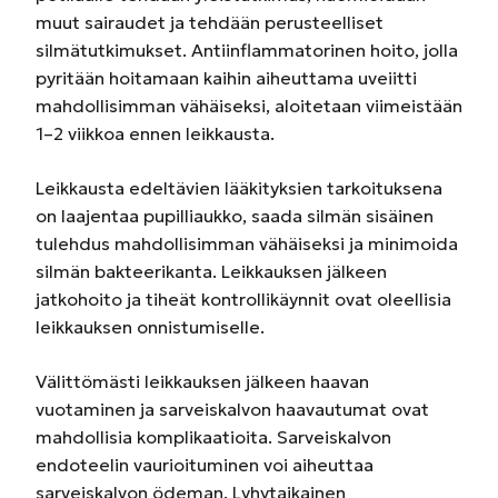
muut sairaudet ja tehdään perusteelliset
silmätutkimukset. Antiinflammatorinen hoito, jolla
pyritään hoitamaan kaihin aiheuttama uveiitti
mahdollisimman vähäiseksi, aloitetaan viimeistään
1–2 viikkoa ennen leikkausta.
Leikkausta edeltävien lääkityksien tarkoituksena
on laajentaa pupilliaukko, saada silmän sisäinen
tulehdus mahdollisimman vähäiseksi ja minimoida
silmän bakteerikanta. Leikkauksen jälkeen
jatkohoito ja tiheät kontrollikäynnit ovat oleellisia
leikkauksen onnistumiselle.
Välittömästi leikkauksen jälkeen haavan
vuotaminen ja sarveiskalvon haavautumat ovat
mahdollisia komplikaatioita. Sarveiskalvon
endoteelin vaurioituminen voi aiheuttaa
sarveiskalvon ödeman. Lyhytaikainen