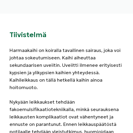
Tiivistelmä
Harmaakaihi on koiralla tavallinen sairaus, joka voi
johtaa sokeutumiseen. Kaihi aiheuttaa
sekundaarisen uveiitin. Uveiitti ilmenee erityisesti
kypsien ja ylikypsien kaihien yhteydessä.
Kaihileikkaus on tällä hetkellä kaihin ainoa
hoitomuoto.
Nykyään leikkaukset tehdään
fakoemulsifikaatiotekniikalla, minkä seurauksena
leikkausten komplikaatiot ovat vähentyneet ja
ennuste on parantunut. Ennen leikkauspäätöstä
potilaalle tehdään yleistutkimus, huomioidaan