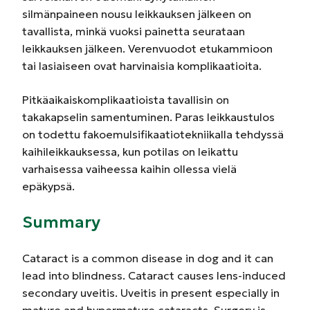
silmänpaineen nousu leikkauksen jälkeen on
tavallista, minkä vuoksi painetta seurataan
leikkauksen jälkeen. Verenvuodot etukammioon
tai lasiaiseen ovat harvinaisia komplikaatioita.
Pitkäaikaiskomplikaatioista tavallisin on
takakapselin samentuminen. Paras leikkaustulos
on todettu fakoemulsifikaatiotekniikalla tehdyssä
kaihileikkauksessa, kun potilas on leikattu
varhaisessa vaiheessa kaihin ollessa vielä
epäkypsä.
Summary
Cataract is a common disease in dog and it can
lead into blindness. Cataract causes lens-induced
secondary uveitis. Uveitis in present especially in