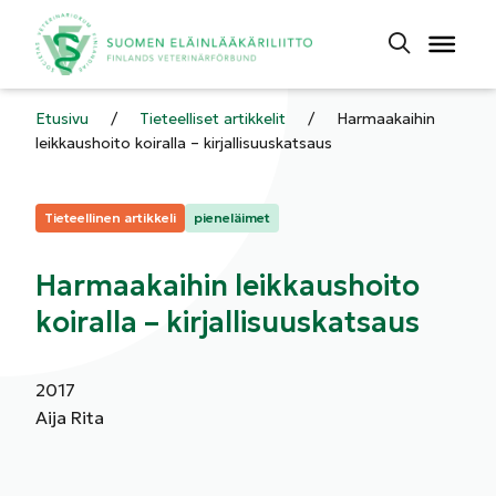
Etusivu
/
Tieteelliset artikkelit
/
Harmaakaihin
leikkaushoito koiralla – kirjallisuuskatsaus
Kategoriat:
Tieteellinen artikkeli
pieneläimet
Harmaakaihin leikkaushoito
koiralla – kirjallisuuskatsaus
2017
Aija Rita