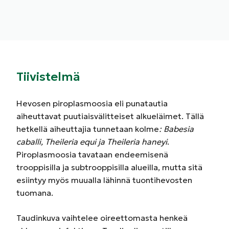
Tiivistelmä
Hevosen piroplasmoosia eli punatautia
aiheuttavat puutiaisvälitteiset alkueläimet. Tällä
hetkellä aiheuttajia tunnetaan kolme
: Babesia
caballi, Theileria equi ja Theileria haneyi
.
Piroplasmoosia tavataan endeemisenä
trooppisilla ja subtrooppisilla alueilla, mutta sitä
esiintyy myös muualla lähinnä tuontihevosten
tuomana.
Taudinkuva vaihtelee oireettomasta henkeä