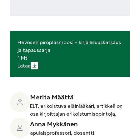
Hevosen piroplasmoosi – kirjallisuuskatsaus
ja tapaussarja
1 Mt
Lataa
Merita Määttä
ELT, erikoistuva eläinlääkäri, artikkeli on
osa kirjoittajan erikoistumisopintoja.
Anna Mykkänen
apulaisprofessori, dosentti