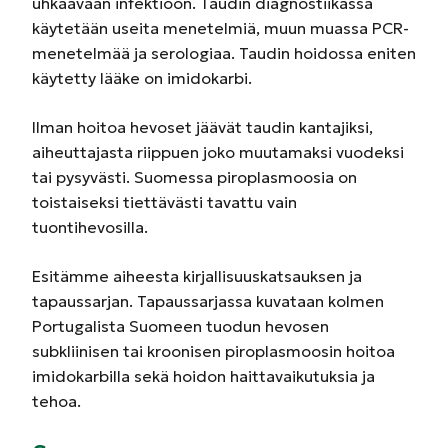
uhkaavaan infektioon. Taudin diagnostiikassa
käytetään useita menetelmiä, muun muassa PCR-
menetelmää ja serologiaa. Taudin hoidossa eniten
käytetty lääke on imidokarbi.
Ilman hoitoa hevoset jäävät taudin kantajiksi,
aiheuttajasta riippuen joko muutamaksi vuodeksi
tai pysyvästi. Suomessa piroplasmoosia on
toistaiseksi tiettävästi tavattu vain
tuontihevosilla.
Esitämme aiheesta kirjallisuuskatsauksen ja
tapaussarjan. Tapaussarjassa kuvataan kolmen
Portugalista Suomeen tuodun hevosen
subkliinisen tai kroonisen piroplasmoosin hoitoa
imidokarbilla sekä hoidon haittavaikutuksia ja
tehoa.