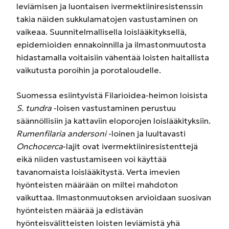
leviämisen ja luontaisen ivermektiiniresistenssin
takia näiden sukkulamatojen vastustaminen on
vaikeaa. Suunnitelmallisella loislääkityksellä,
epidemioiden ennakoinnilla ja ilmastonmuutosta
hidastamalla voitaisiin vähentää loisten haitallista
vaikutusta poroihin ja porotaloudelle.
Suomessa esiintyvistä Filarioidea-heimon loisista
S. tundra
-loisen vastustaminen perustuu
säännöllisiin ja kattaviin eloporojen loislääkityksiin.
Rumenfilaria andersoni
-loinen ja luultavasti
Onchocerca
-lajit ovat ivermektiiniresistenttejä
eikä niiden vastustamiseen voi käyttää
tavanomaista loislääkitystä. Verta imevien
hyönteisten määrään on miltei mahdoton
vaikuttaa. Ilmastonmuutoksen arvioidaan suosivan
hyönteisten määrää ja edistävän
hyönteisvälitteisten loisten leviämistä yhä