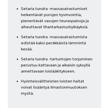
Setaria tundra -massasairastumiset
heikentävät porojen hyvinvointia,
pienentävät vasojen teuraspainoja ja
aiheuttavat lihantarkastushylkäyksiä.
Setaria tundra -massasairastumista
edistää kaksi peräkkäistä lämmintä
kesää.
Setaria tundra -tartuntojen torjuminen
perustuu kattavaan ja aikaisin syksyllä
annettavaan loislääkitykseen.
Hyönteisvälitteisten loisten haitat
voivat lisääntyä ilmastonmuutoksen
myötä.