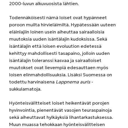
2000-luvun alkuvuosista lähtien.
Todennäköisesti nämä loiset ovat hypänneet
poroon muilta hirvieläimiltä. Hypätessään uuteen
eläinlajiin loinen usein aiheuttaa sairaalloisia
muutoksia uuden isäntälajin kudoksissa. Sekä
isäntälajin että loisen evoluution edetessä
kehittyy mahdollisesti tasapaino, jolloin uuden
isäntälajin toleranssi kasvaa ja sairaalloiset
muutokset ovat lievempiä edesauttaen myös
loisen elinmahdollisuuksia. Lisäksi Suomessa on
todettu harvinaisena
Lappnema auris
-
sukkulamatoja.
Hyönteisvälitteiset loiset heikentävät porojen
hyvinvointia, pienentävät vasojen teuraspainoja
sekä aiheuttavat hylkäyksiä lihantarkastuksessa.
Muun muassa tehokkaan hyönteisvälitteisen