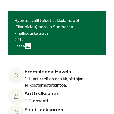
Hyönteisvälitteiset sukkulamadot
(Filarioidea) porolla Suomessa –
kirjallisuuskatsaus
2 Mt
Lataa
Emmaleena Havela
ELL, artikkeli on osa kirjoittajan
erikoistumistutkintoa.
Antti Oksanen
ELT, dosentti
Sauli Laaksonen