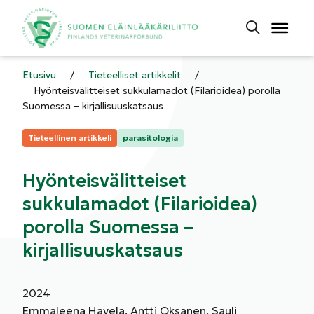
Etusivu
/
Tieteelliset artikkelit
/
Hyönteisvälitteiset sukkulamadot (Filarioidea) porolla
Suomessa – kirjallisuuskatsaus
Kategoriat:
Tieteellinen artikkeli
parasitologia
Hyönteisvälitteiset
sukkulamadot (Filarioidea)
porolla Suomessa –
kirjallisuuskatsaus
2024
Emmaleena Havela, Antti Oksanen, Sauli