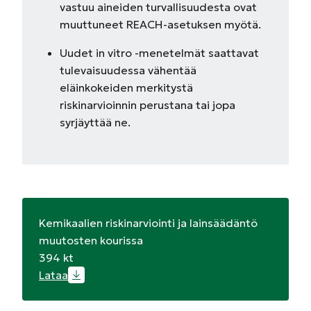
vastuu aineiden turvallisuudesta ovat
muuttuneet REACH-asetuksen myötä.
Uudet in vitro -menetelmät saattavat
tulevaisuudessa vähentää
eläinkokeiden merkitystä
riskinarvioinnin perustana tai jopa
syrjäyttää ne.
Kemikaalien riskinarviointi ja lainsäädäntö
muutosten kourissa
394 kt
Lataa