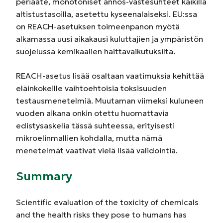
periaate, monotoniset annos-vastesuhteet kaikilla
altistustasoilla, asetettu kyseenalaiseksi. EU:ssa
on REACH-asetuksen toimeenpanon myötä
alkamassa uusi aikakausi kuluttajien ja ympäristön
suojelussa kemikaalien haittavaikutuksilta.
REACH-asetus lisää osaltaan vaatimuksia kehittää
eläinkokeille vaihtoehtoisia toksisuuden
testausmenetelmiä. Muutaman viimeksi kuluneen
vuoden aikana onkin otettu huomattavia
edistysaskelia tässä suhteessa, erityisesti
mikroelinmallien kohdalla, mutta nämä
menetelmät vaativat vielä lisää validointia.
Summary
Scientific evaluation of the toxicity of chemicals
and the health risks they pose to humans has