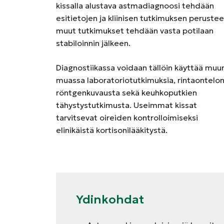
kissalla alustava astmadiagnoosi tehdään
esitietojen ja kliinisen tutkimuksen perusteel
muut tutkimukset tehdään vasta potilaan
stabiloinnin jälkeen.
Diagnostiikassa voidaan tällöin käyttää muu
muassa laboratoriotutkimuksia, rintaontelo
röntgenkuvausta sekä keuhkoputkien
tähystystutkimusta. Useimmat kissat
tarvitsevat oireiden kontrolloimiseksi
elinikäistä kortisonilääkitystä.
Ydinkohdat