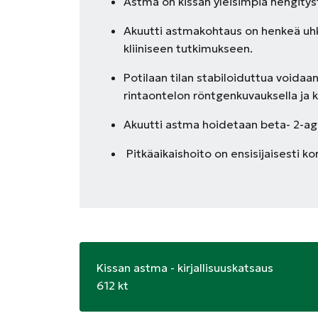
Astma on kissan yleisimpiä hengityst
Akuutti astmakohtaus on henkeä uhk
kliiniseen tutkimukseen.
Potilaan tilan stabiloiduttua voidaa
rintaontelon röntgenkuvauksella ja 
Akuutti astma hoidetaan beta- 2-ago
Pitkäaikaishoito on ensisijaisesti ko
Kissan astma - kirjallisuuskatsaus
612 kt