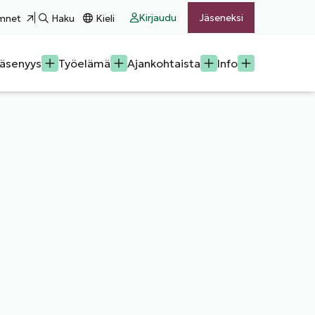
Kirjaudu
Jäseneksi
mnet
Haku
Kieli
äsenyys
Työelämä
Ajankohtaista
Info