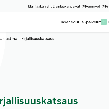
Eläinlääkärilehti
Eläinlääkäripäivät
Fennovet
Fi
Jäsenedut ja -palvelut
J
san astma – kirjallisuuskatsaus
rjallisuuskatsaus