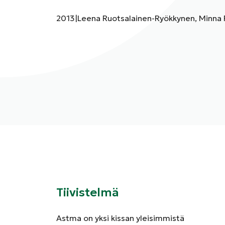
Julkaisuvuosi:
Kirjoittajat:
2013
|
Leena Ruotsalainen-Ryökkynen, Minna 
Tiivistelmä
Astma on yksi kissan yleisimmistä