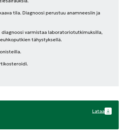
iesairauksia.
aava tila. Diagnoosi perustuu anamneesiin ja
n diagnoosi varmistaa laboratoriotutkimuksilla,
keuhkoputkien tähystyksellä.
nisteilla.
rtikosteroidi.
Lataa