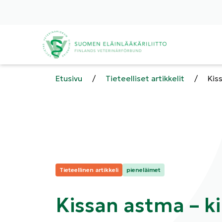
Etusivu
/
Tieteelliset artikkelit
/
Kis
Kategoriat:
Tieteellinen artikkeli
pieneläimet
Kissan astma – ki