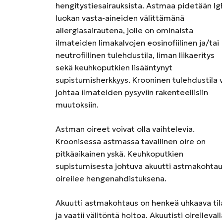
hengitystiesairauksista. Astmaa pidetään Ig
luokan vasta-aineiden välittämänä
allergiasairautena, jolle on ominaista
ilmateiden limakalvojen eosinofiilinen ja/tai
neutrofiilinen tulehdustila, liman liikaeritys
sekä keuhkoputkien lisääntynyt
supistumisherkkyys. Krooninen tulehdustila 
johtaa ilmateiden pysyviin rakenteellisiin
muutoksiin.
Astman oireet voivat olla vaihtelevia.
Kroonisessa astmassa tavallinen oire on
pitkäaikainen yskä. Keuhkoputkien
supistumisesta johtuva akuutti astmakohta
oireilee hengenahdistuksena.
Akuutti astmakohtaus on henkeä uhkaava til
ja vaatii välitöntä hoitoa. Akuutisti oireileval