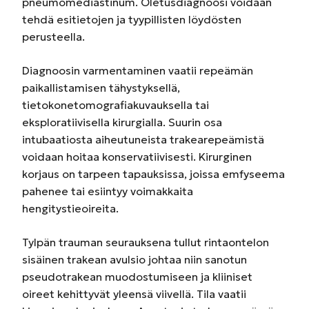
pneumomediastinum. Oletusdiagnoosi voidaan
tehdä esitietojen ja tyypillisten löydösten
perusteella.
Diagnoosin varmentaminen vaatii repeämän
paikallistamisen tähystyksellä,
tietokonetomografiakuvauksella tai
eksploratiivisella kirurgialla. Suurin osa
intubaatiosta aiheutuneista trakearepeämistä
voidaan hoitaa konservatiivisesti. Kirurginen
korjaus on tarpeen tapauksissa, joissa emfyseema
pahenee tai esiintyy voimakkaita
hengitystieoireita.
Tylpän trauman seurauksena tullut rintaontelon
sisäinen trakean avulsio johtaa niin sanotun
pseudotrakean muodostumiseen ja kliiniset
oireet kehittyvät yleensä viivellä. Tila vaatii