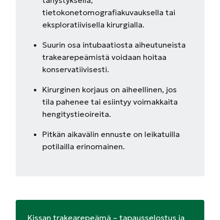
tähystyksellä,
tietokonetomografiakuvauksella tai
eksploratiivisella kirurgialla.
Suurin osa intubaatiosta aiheutuneista
trakearepeämistä voidaan hoitaa
konservatiivisesti.
Kirurginen korjaus on aiheellinen, jos
tila pahenee tai esiintyy voimakkaita
hengitystieoireita.
Pitkän aikavälin ennuste on leikatuilla
potilailla erinomainen.
Kissan trakearepeämä – tapausselostus ja