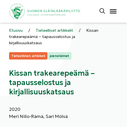
Etusivu
/
Tieteelliset artikkelit
/
Kissan
trakearepeämä – tapausselostus ja
kirjallisuuskatsaus
Kategoriat:
Tieteellinen artikkeli
pieneläimet
Kissan trakearepeämä –
tapausselostus ja
kirjallisuuskatsaus
2020
Meri Niilo-Rämä, Sari Mölsä