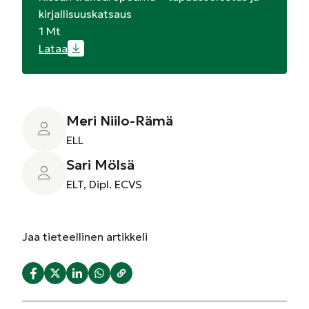
kirjallisuuskatsaus
1 Mt
Lataa
Meri Niilo-Rämä
ELL
Sari Mölsä
ELT, Dipl. ECVS
Jaa
tieteellinen artikkeli