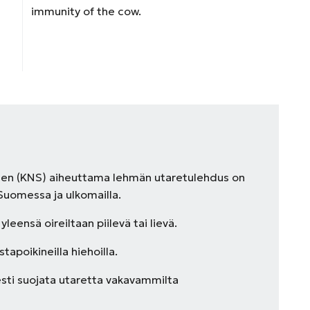
immunity of the cow.
kien (KNS) aiheuttama lehmän utaretulehdus on
 Suomessa ja ulkomailla.
eensä oireiltaan piilevä tai lievä.
tapoikineilla hiehoilla.
esti suojata utaretta vakavammilta