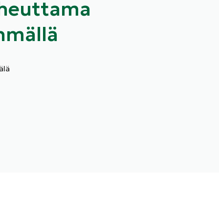
iheuttama
hmällä
älä