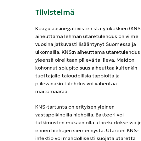
Tiivistelmä
Koagulaasinegatiivisten stafylokokkien (KNS
aiheuttama lehmän utaretulehdus on viime
vuosina jatkuvasti lisääntynyt Suomessa ja
ulkomailla. KNS:n aiheuttama utaretulehdus
yleensä oireiltaan piilevä tai lievä. Maidon
kohonnut solupitoisuus aiheuttaa kuitenkin
tuottajalle taloudellisia tappioita ja
piilevänäkin tulehdus voi vähentää
maitomäärää.
KNS-tartunta on erityisen yleinen
vastapoikineilla hiehoilla. Bakteeri voi
tutkimusten mukaan olla utarekudoksessa j
ennen hiehojen siemennystä. Utareen KNS-
infektio voi mahdollisesti suojata utaretta