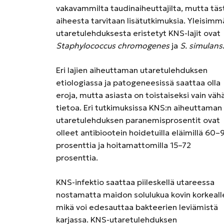
vakavammilta taudinaiheuttajilta, mutta täs
aiheesta tarvitaan lisätutkimuksia. Yleisimm
utaretulehduksesta eristetyt KNS-lajit ovat
Staphylococcus chromogenes
ja
S. simulans
Eri lajien aiheuttaman utaretulehduksen
etiologiassa ja patogeneesissä saattaa olla
eroja, mutta asiasta on toistaiseksi vain väh
tietoa. Eri tutkimuksissa KNS:n aiheuttaman
utaretulehduksen paranemisprosentit ovat
olleet antibiootein hoidetuilla eläimillä 60–
prosenttia ja hoitamattomilla 15–72
prosenttia.
KNS-infektio saattaa piileskellä utareessa
nostamatta maidon solulukua kovin korkeall
mikä voi edesauttaa bakteerien leviämistä
karjassa. KNS-utaretulehduksen