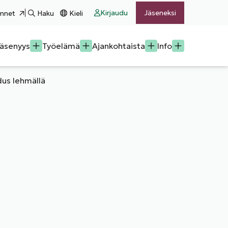
Kirjaudu
Jäseneksi
mnet
Haku
Kieli
äsenyys
Työelämä
Ajankohtaista
Info
dus lehmällä