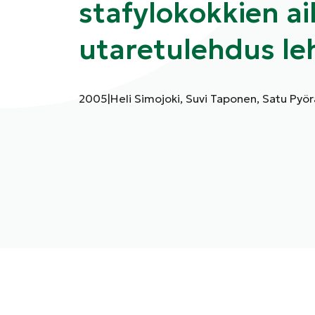
stafylokokkien a
utaretulehdus le
Julkaisuvuosi:
Kirjoittajat:
2005
|
Heli Simojoki, Suvi Taponen, Satu Pyör