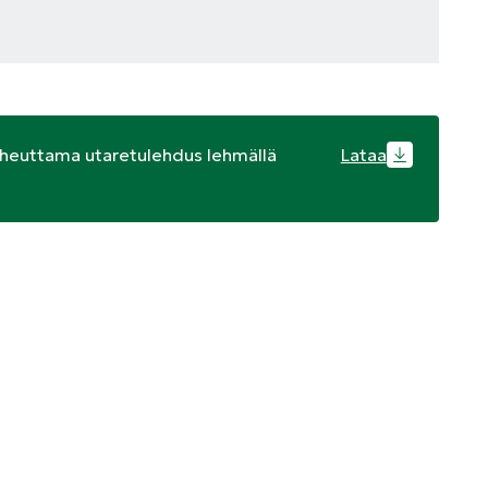
aiheuttama utaretulehdus lehmällä
Lataa