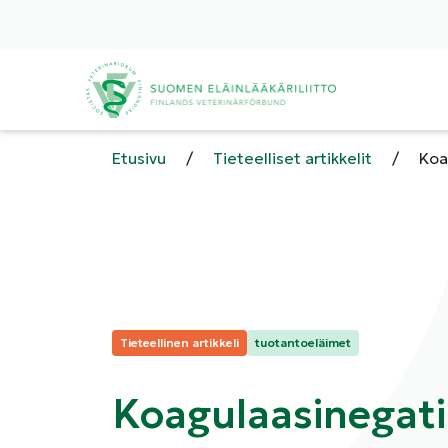
Etusivu
/
Tieteelliset artikkelit
/
Koa
Kategoriat:
Tieteellinen artikkeli
tuotantoeläimet
Koagulaasinegati