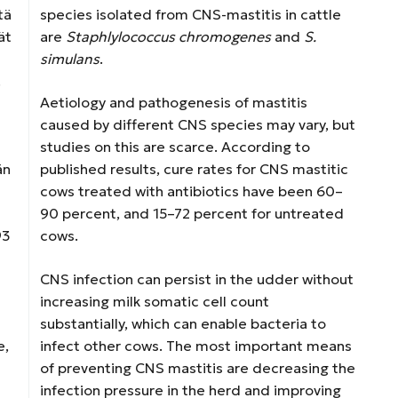
tä
species isolated from CNS-mastitis in cattle
ät
are
Staphlylococcus chromogenes
and
S.
simulans
.
.
Aetiology and pathogenesis of mastitis
caused by different CNS species may vary, but
studies on this are scarce. According to
än
published results, cure rates for CNS mastitic
cows treated with antibiotics have been 60–
90 percent, and 15–72 percent for untreated
93
cows.
CNS infection can persist in the udder without
increasing milk somatic cell count
substantially, which can enable bacteria to
e,
infect other cows. The most important means
of preventing CNS mastitis are decreasing the
infection pressure in the herd and improving