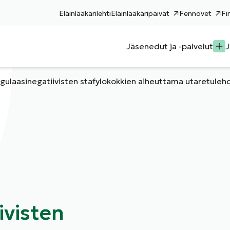
Eläinlääkärilehti
Eläinlääkäripäivät
Fennovet
Fi
Jäsenedut ja -palvelut
J
gulaasinegatiivisten stafylokokkien aiheuttama utaretuleh
ivisten