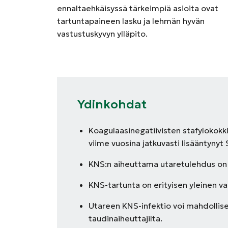
ennaltaehkäisyssä tärkeimpiä asioita ovat
tartuntapaineen lasku ja lehmän hyvän
vastustuskyvyn ylläpito.
Ydinkohdat
Koagulaasinegatiivisten stafylokok
viime vuosina jatkuvasti lisääntynyt
KNS:n aiheuttama utaretulehdus on yl
KNS-tartunta on erityisen yleinen vas
Utareen KNS-infektio voi mahdollis
taudinaiheuttajilta.