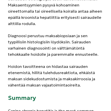
Maksaentsyymien pysyvä kohoaminen
oireettomalla tai oireellisella koiralla antaa aiheen
epäillä kroonista hepatiittia erityisesti sairaudelle
alttiilla rodulla.
Diagnoosi perustuu maksabiopsiaan ja sen
tyypillisiin histologisiin löydöksiin. Sairauden
varhainen diagnosointi on välttämätöntä
tehokkaalle hoidolle ja paremmalle ennusteelle.
Hoidon tavoitteena on hidastaa sairauden
etenemistä, hillitä tulehdusreaktiota, ehkäistä
maksan sidekudostumista ja maksakirroosia ja
vähentää maksan vajaatoimintaoireita.
Summary
Canine chronic hepatitis is the most common