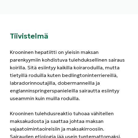
Tiivistelmä
Krooninen hepatiitti on yleisin maksan
parenkyymiin kohdistuva tulehduksellinen sairaus
koirilla. Sitä esiintyy kaikilla koiraroduilla, mutta
tietyillä roduilla kuten bedlingtoninterriereillä,
labradorinnoutajilla, dobermanneilla ja
englanninspringerspanieleilla sairautta esiintyy
useammin kuin muilla roduilla.
Krooninen tulehdusreaktio tuhoaa vähitellen
maksakudosta ja saattaa johtaa maksan
vajaatoimintaoireisiin ja maksakirroosiin.
Sairauden etiologia jää usein tuntemattomaksi.