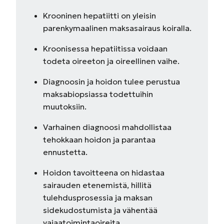
Krooninen hepatiitti on yleisin
parenkymaalinen maksasairaus koiralla.
Kroonisessa hepatiitissa voidaan
todeta oireeton ja oireellinen vaihe.
Diagnoosin ja hoidon tulee perustua
maksabiopsiassa todettuihin
muutoksiin.
Varhainen diagnoosi mahdollistaa
tehokkaan hoidon ja parantaa
ennustetta.
Hoidon tavoitteena on hidastaa
sairauden etenemistä, hillitä
tulehdusprosessia ja maksan
sidekudostumista ja vähentää
vajaatoimintaoireita.