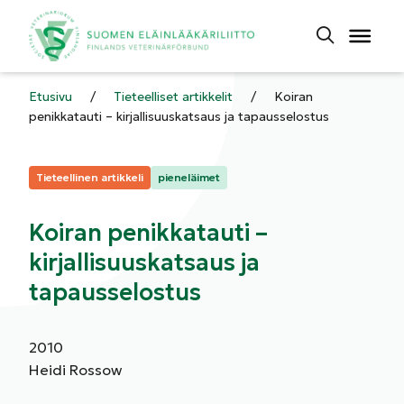
Etusivu
/
Tieteelliset artikkelit
/
Koiran
penikkatauti – kirjallisuuskatsaus ja tapausselostus
Kategoriat:
Tieteellinen artikkeli
pieneläimet
Koiran penikkatauti –
kirjallisuuskatsaus ja
tapausselostus
2010
Heidi Rossow