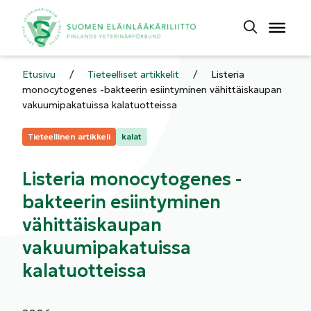
Etusivu
/
Tieteelliset artikkelit
/
Listeria
monocytogenes -bakteerin esiintyminen vähittäiskaupan
vakuumipakatuissa kalatuotteissa
Kategoriat:
Tieteellinen artikkeli
kalat
Listeria monocytogenes -
bakteerin esiintyminen
vähittäiskaupan
vakuumipakatuissa
kalatuotteissa