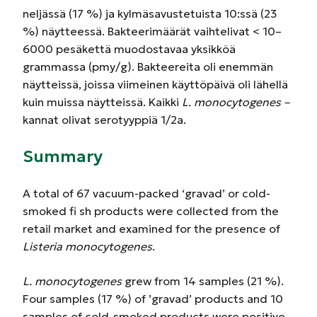
neljässä (17 %) ja kylmäsavustetuista 10:ssä (23
%) näytteessä. Bakteerimäärät vaihtelivat < 10–
6000 pesäkettä muodostavaa yksikköä
grammassa (pmy/g). Bakteereita oli enemmän
näytteissä, joissa viimeinen käyttöpäivä oli lähellä
kuin muissa näytteissä. Kaikki
L. monocytogenes –
kannat olivat serotyyppiä 1/2a.
Summary
A total of 67 vacuum-packed ‘gravad’ or cold-
smoked fi sh products were collected from the
retail market and examined for the presence of
Listeria monocytogenes
.
L. monocytogenes
grew from 14 samples (21 %).
Four samples (17 %) of ’gravad’ products and 10
samples of cold-smoked products were positive