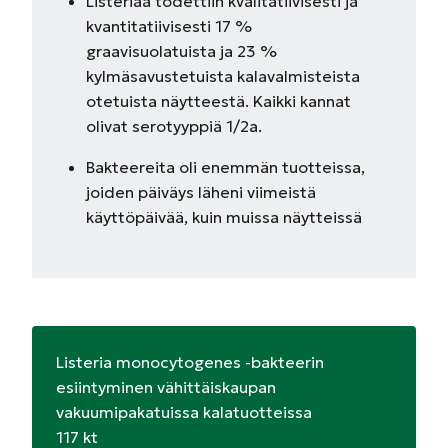
Listeriaa todettiin kvalitatiivisesti ja
kvantitatiivisesti 17 %
graavisuolatuista ja 23 %
kylmäsavustetuista kalavalmisteista
otetuista näytteestä. Kaikki kannat
olivat serotyyppiä 1/2a.
Bakteereita oli enemmän tuotteissa,
joiden päiväys läheni viimeistä
käyttöpäivää, kuin muissa näytteissä
Listeria monocytogenes -bakteerin
esiintyminen vähittäiskaupan
vakuumipakatuissa kalatuotteissa
117 kt