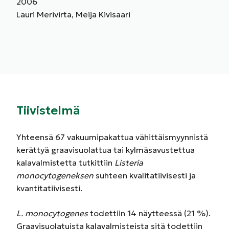
2006
Lauri Merivirta, Meija Kivisaari
Tiivistelmä
Yhteensä 67 vakuumipakattua vähittäismyynnistä
kerättyä graavisuolattua tai kylmäsavustettua
kalavalmistetta tutkittiin
Listeria
monocytogeneksen
suhteen kvalitatiivisesti ja
kvantitatiivisesti.
L. monocytogenes
todettiin 14 näytteessä (21 %).
Graavisuolatuista kalavalmisteista sitä todettiin