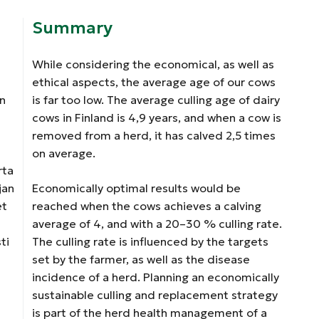
Summary
While considering the economical, as well as
ethical aspects, the average age of our cows
n
is far too low. The average culling age of dairy
cows in Finland is 4,9 years, and when a cow is
removed from a herd, it has calved 2,5 times
on average.
rta
jan
Economically optimal results would be
et
reached when the cows achieves a calving
average of 4, and with a 20–30 % culling rate.
ti
The culling rate is influenced by the targets
set by the farmer, as well as the disease
incidence of a herd. Planning an economically
sustainable culling and replacement strategy
is part of the herd health management of a