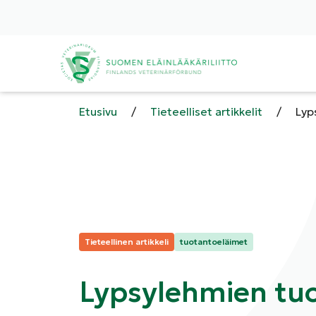
Etusivu
/
Tieteelliset artikkelit
/
Lyp
Kategoriat:
Tieteellinen artikkeli
tuotantoeläimet
Lypsylehmien tuo