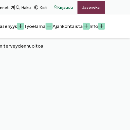
Kirjaudu
Jäseneksi
mnet
Haku
Kieli
äsenyys
Työelämä
Ajankohtaista
Info
jan terveydenhuoltoa