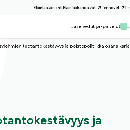
Eläinlääkärilehti
Eläinlääkäripäivät
Fennovet
Fi
Jäsenedut ja -palvelut
J
sylehmien tuotantokestävyys ja poistopolitiikka osana kar
tantokestävyys ja