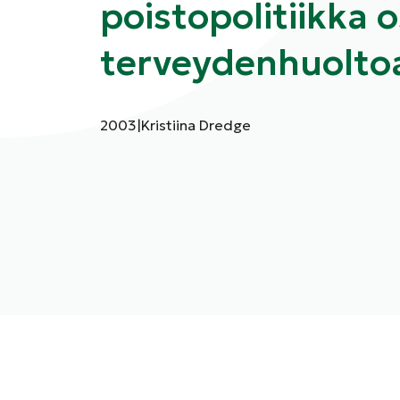
poistopolitiikka 
terveydenhuolto
Julkaisuvuosi:
Kirjoittajat:
2003
|
Kristiina Dredge