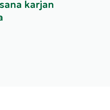
osana karjan
a