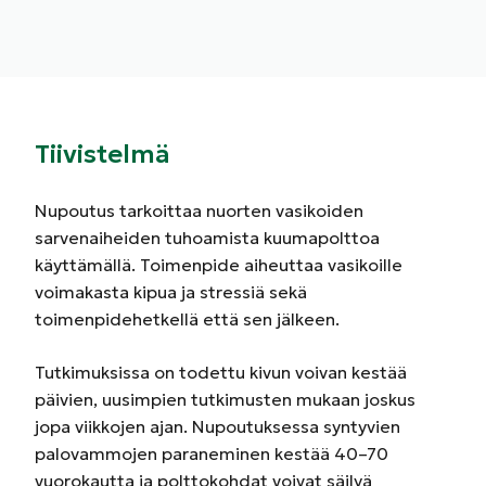
Tiivistelmä
Nupoutus tarkoittaa nuorten vasikoiden
sarvenaiheiden tuhoamista kuumapolttoa
käyttämällä. Toimenpide aiheuttaa vasikoille
voimakasta kipua ja stressiä sekä
toimenpidehetkellä että sen jälkeen.
Tutkimuksissa on todettu kivun voivan kestää
päivien, uusimpien tutkimusten mukaan joskus
jopa viikkojen ajan. Nupoutuksessa syntyvien
palovammojen paraneminen kestää 40–70
vuorokautta ja polttokohdat voivat säilyä