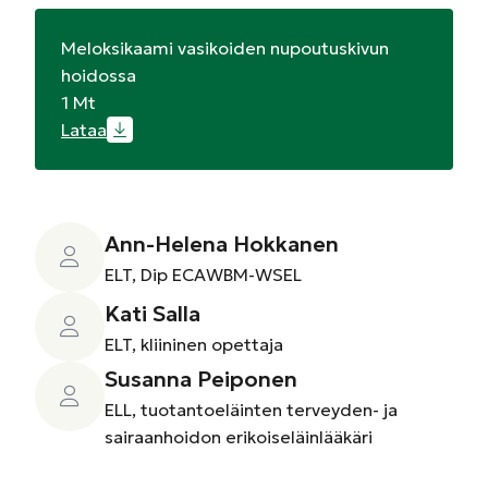
Meloksikaami vasikoiden nupoutuskivun
hoidossa
1 Mt
Lataa
Ann-Helena Hokkanen
ELT, Dip ECAWBM-WSEL
Kati Salla
ELT, kliininen opettaja
Susanna Peiponen
ELL, tuotantoeläinten terveyden- ja
sairaanhoidon erikoiseläinlääkäri