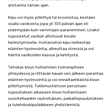
aristavina tämän ajan.
Kipu voi myös pitkittyä tai kroonistua, kestäen
osalla vasikoista jopa yli 105 päivän ajan eli
pidempään kuin vammojen paraneminen. Lisäksi
nupoutetut vasikat altistuvat kivulle
herkistymiselle. Hoitamaton kipu heikentää
eläinten hyvinvointia, aiheuttaa stressiä ja voi
häiritä vasikoiden kasvua ja kehitystä.
Tehokas kivun hoitaminen toimenpiteen
yhteydessä ja riittävän kauan sen jälkeen parantaa
eläinten hyvinvointia ja voi ennaltaehkäistä kivun
pitkittymistä. Tutkimustietoon perustuen
nupoutuksen aikaiseen kivun hoitamiseen
suositellaankin rauhoituksen, paikallispuudutuksen
ja tulehduskipulääkkeen yhdistämistä.