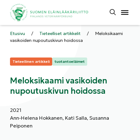
Etusivu
/
Tieteelliset artikkelit
/
Meloksikaami
vasikoiden nupoutuskivun hoidossa
Kategoriat:
Tieteellinen artikkeli
tuotantoeläimet
Meloksikaami vasikoiden
nupoutuskivun hoidossa
2021
Ann-Helena Hokkanen, Kati Salla, Susanna
Peiponen