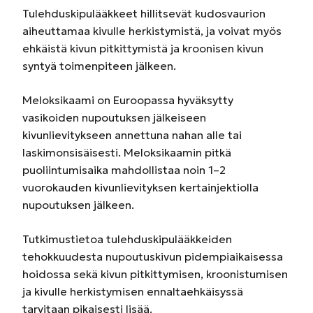
Tulehduskipulääkkeet hillitsevät kudosvaurion
aiheuttamaa kivulle herkistymistä, ja voivat myös
ehkäistä kivun pitkittymistä ja kroonisen kivun
syntyä toimenpiteen jälkeen.
Meloksikaami on Euroopassa hyväksytty
vasikoiden nupoutuksen jälkeiseen
kivunlievitykseen annettuna nahan alle tai
laskimonsisäisesti. Meloksikaamin pitkä
puoliintumisaika mahdollistaa noin 1–2
vuorokauden kivunlievityksen kertainjektiolla
nupoutuksen jälkeen.
Tutkimustietoa tulehduskipulääkkeiden
tehokkuudesta nupoutuskivun pidempiaikaisessa
hoidossa sekä kivun pitkittymisen, kroonistumisen
ja kivulle herkistymisen ennaltaehkäisyssä
tarvitaan pikaisesti lisää.