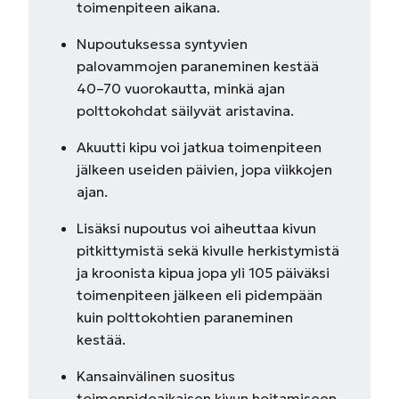
toimenpiteen aikana.
Nupoutuksessa syntyvien
palovammojen paraneminen kestää
40–70 vuorokautta, minkä ajan
polttokohdat säilyvät aristavina.
Akuutti kipu voi jatkua toimenpiteen
jälkeen useiden päivien, jopa viikkojen
ajan.
Lisäksi nupoutus voi aiheuttaa kivun
pitkittymistä sekä kivulle herkistymistä
ja kroonista kipua jopa yli 105 päiväksi
toimenpiteen jälkeen eli pidempään
kuin polttokohtien paraneminen
kestää.
Kansainvälinen suositus
toimenpideaikaisen kivun hoitamiseen