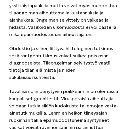
yksittäistapauksia mutta voivat myös muodostaa
tilaongelman aiheuttamalla kustannuksia ja
ajanhukkaa. Ongelman selvittely on vaikeaa ja
hidasta. Vasikoiden ulkomuodosta ei voi päätellä,
mikä epämuodostuman aiheuttaja on.
Obduktio ja siihen liittyvä histologinen tutkimus
sekä röntgentutkimus voivat sulkea pois osan
diagnooseista. Tilaongelman selvitystyö vaatii
tietoja tilan eläimistä ja niiden
sukulaisuussuhteista.
Tavallisimpiin periytyviin poikkeamiin on olemassa
kaupalliset geenitestit. Virusperäisiä aiheuttajia
voidaan tutkia sikiön kudoksista tai emojen vasta-
ainetutkimuksilla. Lehmien heikon tiineysajan
ruokinnan takia epämuodostuneina syntyneet
vasikat voivat ravinnonsaannin parannuttua