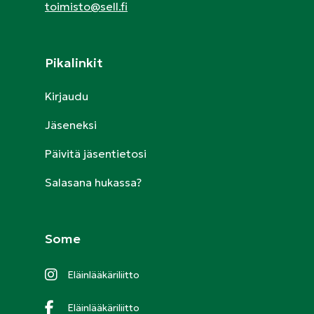
toimisto@sell.fi
Pikalinkit
Kirjaudu
Jäseneksi
Päivitä jäsentietosi
Salasana hukassa?
Some
Eläinlääkäriliitto
Eläinlääkäriliitto