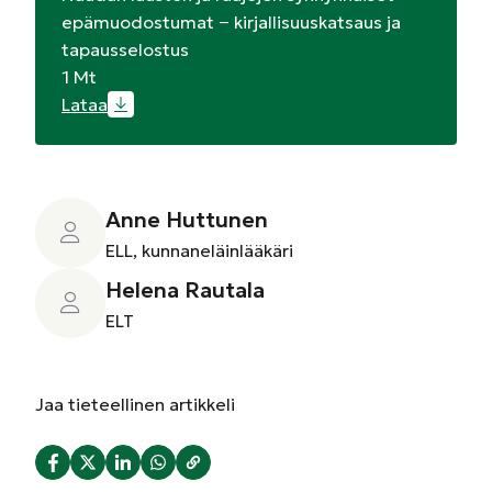
epämuodostumat − kirjallisuuskatsaus ja
tapausselostus
1 Mt
Lataa
Anne Huttunen
ELL, kunnaneläinlääkäri
Helena Rautala
ELT
Jaa
tieteellinen artikkeli