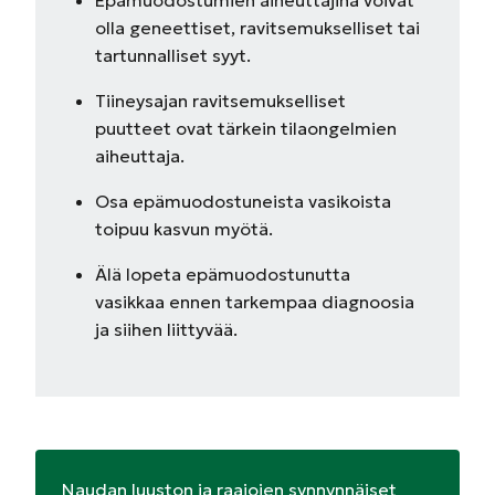
Epämuodostumien aiheuttajina voivat
olla geneettiset, ravitsemukselliset tai
tartunnalliset syyt.
Tiineysajan ravitsemukselliset
puutteet ovat tärkein tilaongelmien
aiheuttaja.
Osa epämuodostuneista vasikoista
toipuu kasvun myötä.
Älä lopeta epämuodostunutta
vasikkaa ennen tarkempaa diagnoosia
ja siihen liittyvää.
Naudan luuston ja raajojen synnynnäiset