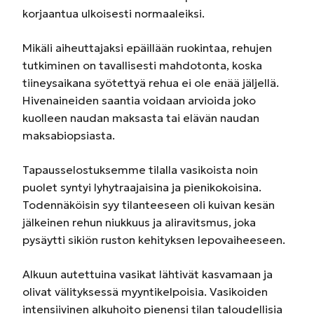
korjaantua ulkoisesti normaaleiksi.
Mikäli aiheuttajaksi epäillään ruokintaa, rehujen
tutkiminen on tavallisesti mahdotonta, koska
tiineysaikana syötettyä rehua ei ole enää jäljellä.
Hivenaineiden saantia voidaan arvioida joko
kuolleen naudan maksasta tai elävän naudan
maksabiopsiasta.
Tapausselostuksemme tilalla vasikoista noin
puolet syntyi lyhytraajaisina ja pienikokoisina.
Todennäköisin syy tilanteeseen oli kuivan kesän
jälkeinen rehun niukkuus ja aliravitsmus, joka
pysäytti sikiön ruston kehityksen lepovaiheeseen.
Alkuun autettuina vasikat lähtivät kasvamaan ja
olivat välityksessä myyntikelpoisia. Vasikoiden
intensiivinen alkuhoito pienensi tilan taloudellisia