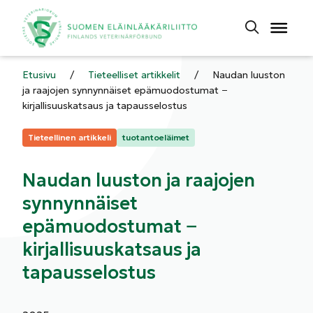
Etusivu
/
Tieteelliset artikkelit
/
Naudan luuston
ja raajojen synnynnäiset epämuodostumat −
kirjallisuuskatsaus ja tapausselostus
Kategoriat:
Tieteellinen artikkeli
tuotantoeläimet
Naudan luuston ja raajojen
synnynnäiset
epämuodostumat −
kirjallisuuskatsaus ja
tapausselostus