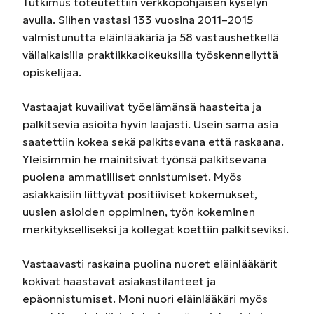
Tutkimus toteutettiin verkkopohjaisen kyselyn
avulla. Siihen vastasi 133 vuosina 2011–2015
valmistunutta eläinlääkäriä ja 58 vastaushetkellä
väliaikaisilla praktiikkaoikeuksilla työskennellyttä
opiskelijaa.
Vastaajat kuvailivat työelämänsä haasteita ja
palkitsevia asioita hyvin laajasti. Usein sama asia
saatettiin kokea sekä palkitsevana että raskaana.
Yleisimmin he mainitsivat työnsä palkitsevana
puolena ammatilliset onnistumiset. Myös
asiakkaisiin liittyvät positiiviset kokemukset,
uusien asioiden oppiminen, työn kokeminen
merkitykselliseksi ja kollegat koettiin palkitseviksi.
Vastaavasti raskaina puolina nuoret eläinlääkärit
kokivat haastavat asiakastilanteet ja
epäonnistumiset. Moni nuori eläinlääkäri myös