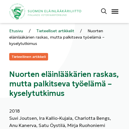
Etusivu
/
Tieteelliset artikkelit
/
Nuorten
eläinlääkärien raskas, mutta palkitseva työelämä –
kyselytutkimus
Kategoriat:
Tieteellinen artikkeli
Nuorten eläinlääkärien raskas,
mutta palkitseva työelämä –
kyselytutkimus
2018
Suvi Joutsen, Ira Kallio-Kujala, Charlotta Bengs,
Anu Kanerva, Satu Öystilä, Mirja Ruohoniemi