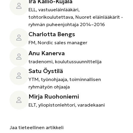
Ira Kallio-Kujala
ELL, vastuueläinlääkäri,
tohtorikoulutettava, Nuoret eläinlääkärit -
ryhmän puheenjohtaja 2014–2016
Charlotta Bengs
FM, Nordic sales manager
Anu Kanerva
tradenomi, koulutussuunnittelija
Satu Öystilä
YTM, työnohjaaja, toiminnallisen
ryhmätyön ohjaaja
Mirja Ruohoniemi
ELT, yliopistonlehtori, varadekaani
Jaa
tieteellinen artikkeli