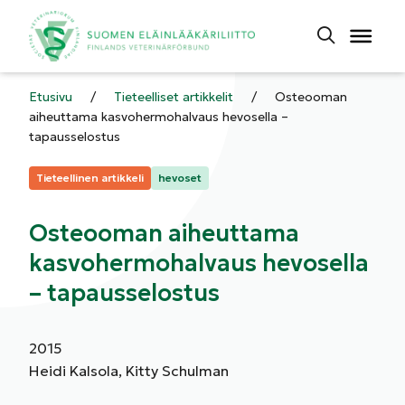
Etusivu
/
Tieteelliset artikkelit
/
Osteooman
aiheuttama kasvohermohalvaus hevosella –
tapausselostus
Kategoriat:
Tieteellinen artikkeli
hevoset
Osteooman aiheuttama
kasvohermohalvaus hevosella
– tapausselostus
2015
Heidi Kalsola, Kitty Schulman