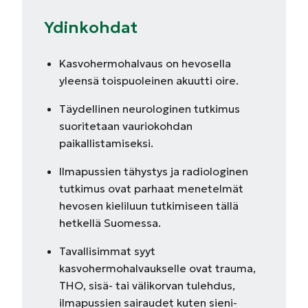
Ydinkohdat
Kasvohermohalvaus on hevosella
yleensä toispuoleinen akuutti oire.
Täydellinen neurologinen tutkimus
suoritetaan vauriokohdan
paikallistamiseksi.
Ilmapussien tähystys ja radiologinen
tutkimus ovat parhaat menetelmät
hevosen kieliluun tutkimiseen tällä
hetkellä Suomessa.
Tavallisimmat syyt
kasvohermohalvaukselle ovat trauma,
THO, sisä- tai välikorvan tulehdus,
ilmapussien sairaudet kuten sieni-