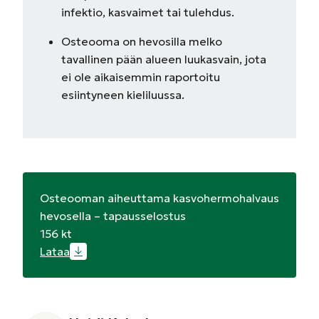
infektio, kasvaimet tai tulehdus.
Osteooma on hevosilla melko
tavallinen pään alueen luukasvain, jota
ei ole aikaisemmin raportoitu
esiintyneen kieliluussa.
Osteooman aiheuttama kasvohermohalvaus
hevosella – tapausselostus
156 kt
Lataa