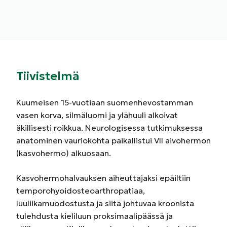
Tiivistelmä
Kuumeisen 15-vuotiaan suomenhevostamman
vasen korva, silmäluomi ja ylähuuli alkoivat
äkillisesti roikkua. Neurologisessa tutkimuksessa
anatominen vauriokohta paikallistui VII aivohermon
(kasvohermo) alkuosaan.
Kasvohermohalvauksen aiheuttajaksi epäiltiin
temporohyoidosteoarthropatiaa,
luuliikamuodostusta ja siitä johtuvaa kroonista
tulehdusta kieliluun proksimaalipäässä ja