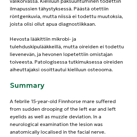
välikorvassa. Kieliluun paksuuntuminen todettiin
ilmapussien tähystyksessä. Päästä otettiin
röntgenkuvia, mutta niissä ei todettu muutoksia,
joista olisi ollut apua diagnostiikkaan.
Hevosta lääkittiin mikrobi- ja
tulehduskipulääkkeillä, mutta oireiden ei todettu
lievenevän, ja hevonen lopetettiin omistajan
toiveesta. Patologisessa tutkimuksessa oireiden
aiheuttajaksi osoittautui kieliluun osteooma.
Summary
A febrile 15-year-old Finnhorse mare suffered
from sudden drooping of the left ear and left
eyelids as well as muzzle deviation. In a
neurological examination the lesion was
anatomically localised in the facial nerve.