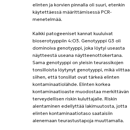
elinten ja korvien pinnalla oli suuri, etenkin
käytettäessä määrittämisessä PCR-
menetelmää.
Kaikki patogeeniset kannat kuuluivat
bioserotyyppiin 4:O3. Genotyyppi G3 oli
dominoiva genotyyppi, joka löytyi useasta
näytteestä useana näytteenottokertana.
Sama genotyyppi on yleisin teurassikojen
tonsilloista löytynyt genotyyppi, mikä viittaa
siihen, että tonsillat ovat tärkeä elinten
kontaminaatiolähde. Elinten korkea
kontaminaatioaste muodostaa merkittävän
terveydellisen riskin kuluttajalle. Riskin
alentaminen edellyttää lakimuutosta, jotta
elinten kontaminaatiotaso saataisiin
alenemaan teurastustapoja muuttamalla.