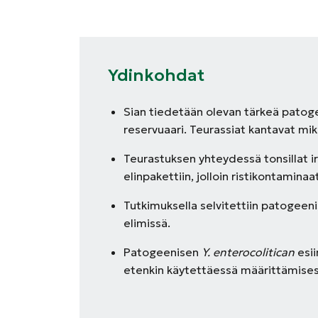
Ydinkohdat
Sian tiedetään olevan tärkeä pato
reservuaari. Teurassiat kantavat mik
Teurastuksen yhteydessä tonsillat ir
elinpakettiin, jolloin ristikontami
Tutkimuksella selvitettiin patogeen
elimissä.
Patogeenisen
Y. enterocolitican
esii
etenkin käytettäessä määrittämis