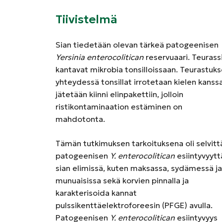
Tiivistelmä
Sian tiedetään olevan tärkeä patogeenisen
Yersinia enterocolitican
reservuaari. Teurass
kantavat mikrobia tonsilloissaan. Teurastuk
yhteydessä tonsillat irrotetaan kielen kanssa
jätetään kiinni elinpakettiin, jolloin
ristikontaminaation estäminen on
mahdotonta.
Tämän tutkimuksen tarkoituksena oli selvitt
patogeenisen
Y. enterocolitican
esiintyvyytt
sian elimissä, kuten maksassa, sydämessä ja
munuaisissa sekä korvien pinnalla ja
karakterisoida kannat
pulssikenttäelektroforeesin (PFGE) avulla.
Patogeenisen
Y. enterocolitican
esiintyvyys