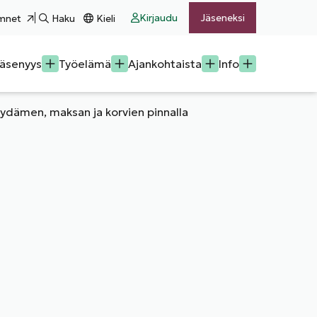
Kirjaudu
Jäseneksi
mnet
Haku
Kieli
äsenyys
Työelämä
Ajankohtaista
Info
sydämen, maksan ja korvien pinnalla