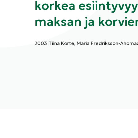
korkea esiintyvy
maksan ja korvie
Julkaisuvuosi:
Kirjoittajat:
2003
|
Tiina Korte, Maria Fredriksson-Ahoma