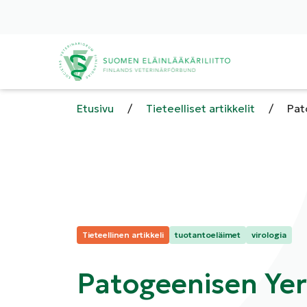
Etusivu
/
Tieteelliset artikkelit
/
Pat
Kategoriat:
Tieteellinen artikkeli
tuotantoeläimet
virologia
Patogeenisen Yers