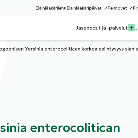
Eläinlääkärilehti
Eläinlääkäripäivät
Fennovet
Fi
Jäsenedut ja -palvelut
J
ogeenisen Yersinia enterocolitican korkea esiintyvyys sian 
inia enterocolitican