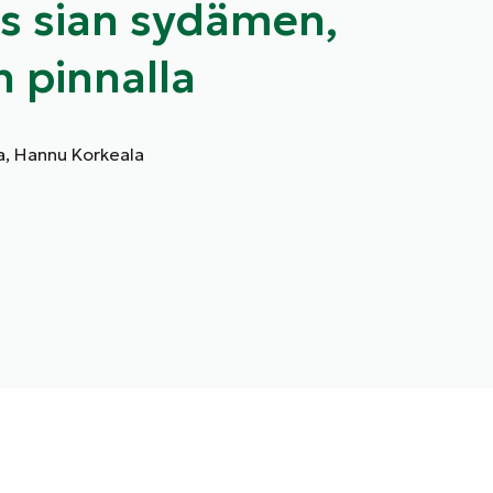
ys sian sydämen,
n pinnalla
a, Hannu Korkeala