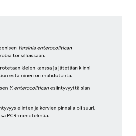
geenisen
Yersinia enterocolitican
robia tonsilloissaan.
rotetaan kielen kanssa ja jätetään kiinni
naation estäminen on mahdotonta.
isen
Y. enterocolitican
esiintyvyyttä sian
ntyvyys elinten ja korvien pinnalla oli suuri,
essä PCR-menetelmää.