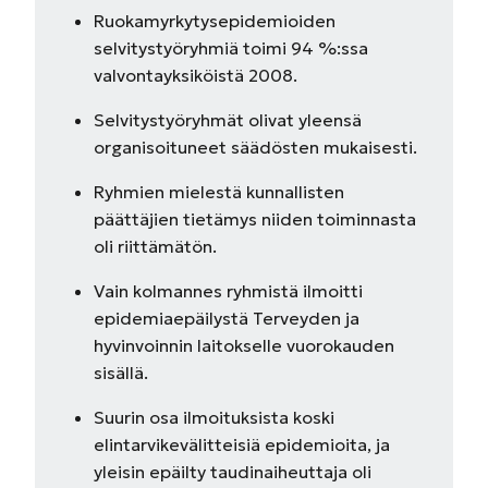
Ruokamyrkytysepidemioiden
selvitystyöryhmiä toimi 94 %:ssa
valvontayksiköistä 2008.
Selvitystyöryhmät olivat yleensä
organisoituneet säädösten mukaisesti.
Ryhmien mielestä kunnallisten
päättäjien tietämys niiden toiminnasta
oli riittämätön.
Vain kolmannes ryhmistä ilmoitti
epidemiaepäilystä Terveyden ja
hyvinvoinnin laitokselle vuorokauden
sisällä.
Suurin osa ilmoituksista koski
elintarvikevälitteisiä epidemioita, ja
yleisin epäilty taudinaiheuttaja oli