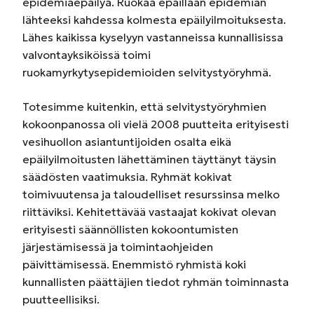
epidemiaepäilyä. Ruokaa epäillään epidemian
lähteeksi kahdessa kolmesta epäilyilmoituksesta.
Lähes kaikissa kyselyyn vastanneissa kunnallisissa
valvontayksiköissä toimi
ruokamyrkytysepidemioiden selvitystyöryhmä.
Totesimme kuitenkin, että selvitystyöryhmien
kokoonpanossa oli vielä 2008 puutteita erityisesti
vesihuollon asiantuntijoiden osalta eikä
epäilyilmoitusten lähettäminen täyttänyt täysin
säädösten vaatimuksia. Ryhmät kokivat
toimivuutensa ja taloudelliset resurssinsa melko
riittäviksi. Kehitettävää vastaajat kokivat olevan
erityisesti säännöllisten kokoontumisten
järjestämisessä ja toimintaohjeiden
päivittämisessä. Enemmistö ryhmistä koki
kunnallisten päättäjien tiedot ryhmän toiminnasta
puutteellisiksi.