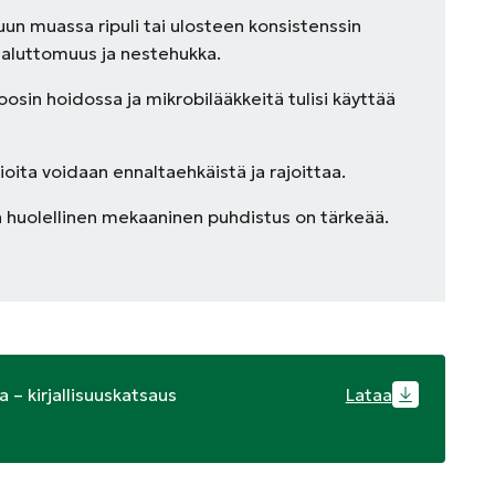
uun muassa ripuli tai ulosteen konsistenssin
haluttomuus ja nestehukka.
osin hoidossa ja mikrobilääkkeitä tulisi käyttää
oita voidaan ennaltaehkäistä ja rajoittaa.
huolellinen mekaaninen puhdistus on tärkeää.
 – kirjallisuuskatsaus
Lataa