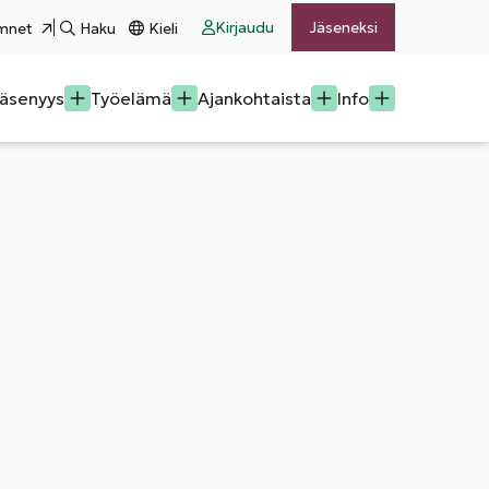
Kirjaudu
Jäseneksi
mnet
Haku
Kieli
äsenyys
Työelämä
Ajankohtaista
Info