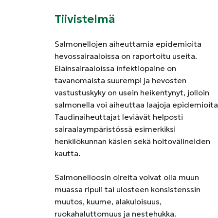
Tiivistelmä
Salmonellojen aiheuttamia epidemioita
hevossairaaloissa on raportoitu useita.
Eläinsairaaloissa infektiopaine on
tavanomaista suurempi ja hevosten
vastustuskyky on usein heikentynyt, jolloin
salmonella voi aiheuttaa laajoja epidemioita
Taudinaiheuttajat leviävät helposti
sairaalaympäristössä esimerkiksi
henkilökunnan käsien sekä hoitovälineiden
kautta.
Salmonelloosin oireita voivat olla muun
muassa ripuli tai ulosteen konsistenssin
muutos, kuume, alakuloisuus,
ruokahaluttomuus ja nestehukka.