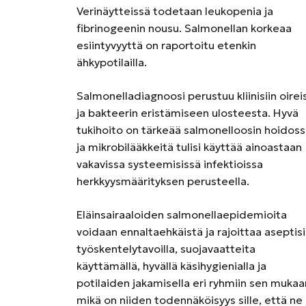
Verinäytteissä todetaan leukopenia ja
fibrinogeenin nousu. Salmonellan korkeaa
esiintyvyyttä on raportoitu etenkin
ähkypotilailla.
Salmonelladiagnoosi perustuu kliinisiin oireis
ja bakteerin eristämiseen ulosteesta. Hyvä
tukihoito on tärkeää salmonelloosin hoidos
ja mikrobilääkkeitä tulisi käyttää ainoastaan
vakavissa systeemisissä infektioissa
herkkyysmäärityksen perusteella.
Eläinsairaaloiden salmonellaepidemioita
voidaan ennaltaehkäistä ja rajoittaa aseptisi
työskentelytavoilla, suojavaatteita
käyttämällä, hyvällä käsihygienialla ja
potilaiden jakamisella eri ryhmiin sen mukaa
mikä on niiden todennäköisyys sille, että ne