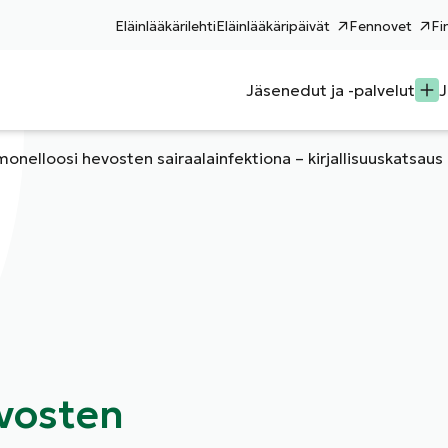
Eläinlääkärilehti
Eläinlääkäripäivät
Fennovet
Fi
Jäsenedut ja -palvelut
J
monelloosi hevosten sairaalainfektiona – kirjallisuuskatsaus
vosten