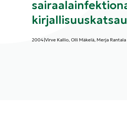
sairaalainfektion
kirjallisuuskatsa
Julkaisuvuosi:
Kirjoittajat:
2004
|
Virve Kallio, Olli Mäkelä, Merja Rantala