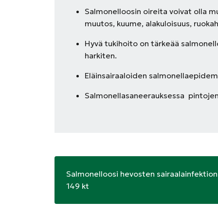
Salmonelloosin oireita voivat olla m
muutos, kuume, alakuloisuus, ruoka
Hyvä tukihoito on tärkeää salmonello
harkiten.
Eläinsairaaloiden salmonellaepidemi
Salmonellasaneerauksessa pintojen 
Salmonelloosi hevosten sairaalainfektiona
149 kt