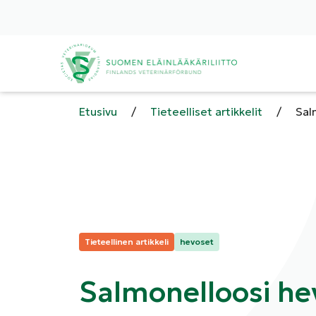
Etusivu
/
Tieteelliset artikkelit
/
Sal
Kategoriat:
Tieteellinen artikkeli
hevoset
Salmonelloosi he