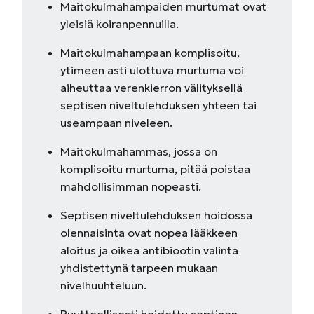
Maitokulmahampaiden murtumat ovat
yleisiä koiranpennuilla.
Maitokulmahampaan komplisoitu,
ytimeen asti ulottuva murtuma voi
aiheuttaa verenkierron välityksellä
septisen niveltulehduksen yhteen tai
useampaan niveleen.
Maitokulmahammas, jossa on
komplisoitu murtuma, pitää poistaa
mahdollisimman nopeasti.
Septisen niveltulehduksen hoidossa
olennaisinta ovat nopea lääkkeen
aloitus ja oikea antibiootin valinta
yhdistettynä tarpeen mukaan
nivelhuuhteluun.