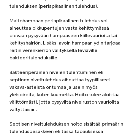
tulehduksen (periapikaalinen tulehdus).
Maitohampaan periapikaalinen tulehdus voi
aiheuttaa pikkupentujen vasta kehittymässä
olevaan pysyvään hampaaseen kiillevaurioita tai
kehityshäiriön. Lisäksi avoin hampaan ydin tarjoaa
reitin verenkierron välityksellä leviäville
bakteeritulehduksille.
Bakteeriperäinen nivelen tulehtuminen eli
septinen niveltulehdus aiheuttaa tyypillisesti
vakava-asteista ontumaa ja usein myös
yleisoireita, kuten kuumetta. Hoito tulee aloittaa
välittömästi, jotta pysyviltä nivelruston vaurioilta
vältyttäisiin.
Septisen niveltulehduksen hoito sisältää primäärin
tulehduspesäkkeen eli tässä tapauksessa