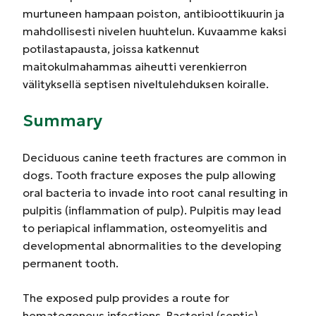
murtuneen hampaan poiston, antibioottikuurin ja
mahdollisesti nivelen huuhtelun. Kuvaamme kaksi
potilastapausta, joissa katkennut
maitokulmahammas aiheutti verenkierron
välityksellä septisen niveltulehduksen koiralle.
Summary
Deciduous canine teeth fractures are common in
dogs. Tooth fracture exposes the pulp allowing
oral bacteria to invade into root canal resulting in
pulpitis (inflammation of pulp). Pulpitis may lead
to periapical inflammation, osteomyelitis and
developmental abnormalities to the developing
permanent tooth.
The exposed pulp provides a route for
hematogenous infections. Bacterial (septic)