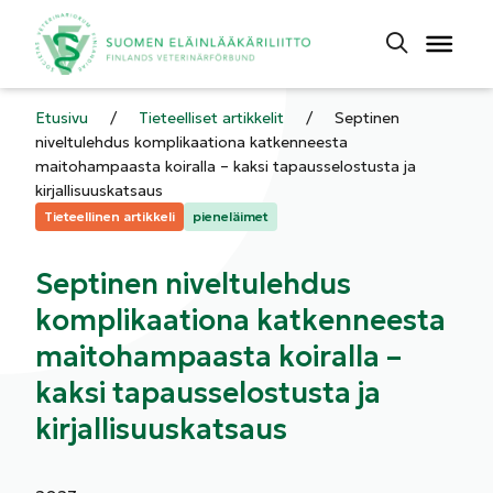
Etusivu
/
Tieteelliset artikkelit
/
Septinen
niveltulehdus komplikaationa katkenneesta
maitohampaasta koiralla – kaksi tapausselostusta ja
kirjallisuuskatsaus
Kategoriat:
Tieteellinen artikkeli
pieneläimet
Septinen niveltulehdus
komplikaationa katkenneesta
maitohampaasta koiralla –
kaksi tapausselostusta ja
kirjallisuuskatsaus