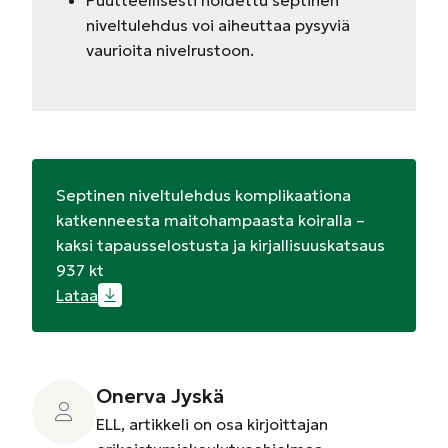
Puutteellisesti hoidettu septinen
niveltulehdus voi aiheuttaa pysyviä
vaurioita nivelrustoon.
Septinen niveltulehdus komplikaationa
katkenneesta maitohampaasta koiralla –
kaksi tapausselostusta ja kirjallisuuskatsaus
937 kt
Lataa
Onerva Jyskä
ELL, artikkeli on osa kirjoittajan