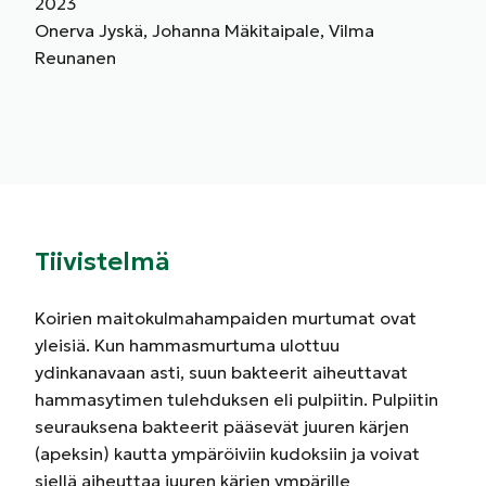
2023
Onerva Jyskä, Johanna Mäkitaipale, Vilma
Reunanen
Tiivistelmä
Koirien maitokulmahampaiden murtumat ovat
yleisiä. Kun hammasmurtuma ulottuu
ydinkanavaan asti, suun bakteerit aiheuttavat
hammasytimen tulehduksen eli pulpiitin. Pulpiitin
seurauksena bakteerit pääsevät juuren kärjen
(apeksin) kautta ympäröiviin kudoksiin ja voivat
siellä aiheuttaa juuren kärjen ympärille