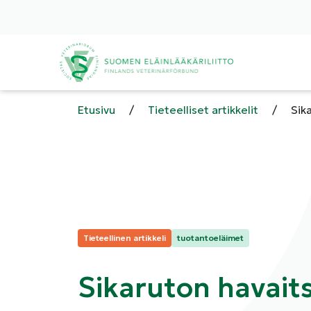
Etusivu
/
Tieteelliset artikkelit
/
Sik
Kategoriat:
Tieteellinen artikkeli
tuotantoeläimet
Sikaruton havait