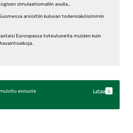
ogisen simulaatiomallin avulla..
Suomessa arvioitiin kuluvan todennäköisimmin
vastaisi Euroopassa toteutuneita muiden kuin
havaintoaikoja.
imuloitu ennuste
Lataa