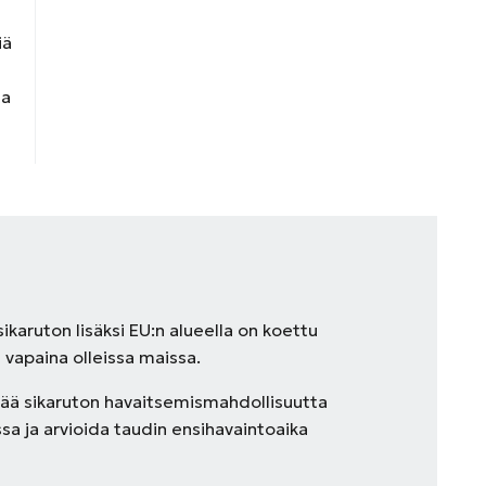
iä
ta
ikaruton lisäksi EU:n alueella on koettu
vapaina olleissa maissa.
tää sikaruton havaitsemismahdollisuutta
ssa ja arvioida taudin ensihavaintoaika