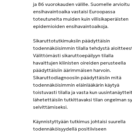
ja 86 vuorokauden välille. Suomelle arvioitu
ensihavaintoaika vastaisi Euroopassa
toteutuneita muiden kuin villisikaperäisten
epidemioiden ensihavaintoaikoja.
Sikaruttotutkimuksiin päädyttäisin
todennäköisimmin tilalla tehdystä aloittees
Välittömästi sikaruttoepäilyyn tilalla
havaittujen kliinisten oireiden perusteella
päädyttäisiin äärimmäisen harvoin.
Sikaruttodiagnoosiin päädyttäisiin mitä
todennäköisimmin eläinlääkärin käytyä
toistuvasti tilalla ja vasta kun uusintanäyttei
lähetettäisiin tutkittavaksi tilan ongelman s
selvittämiseksi.
Käynnistyttyään tutkimus johtaisi suurella
todennäköisyydellä positiiviseen