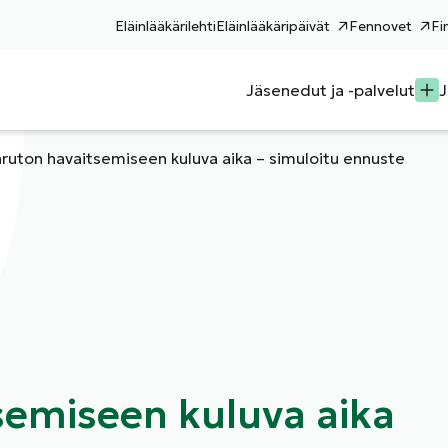
Eläinlääkärilehti
Eläinlääkäripäivät
Fennovet
Fi
Jäsenedut ja -palvelut
J
aruton havaitsemiseen kuluva aika – simuloitu ennuste
semiseen kuluva aika