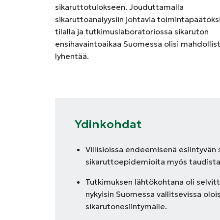
sikaruttotulokseen. Jouduttamalla
sikaruttoanalyysiin johtavia toimintapäätöks
tilalla ja tutkimuslaboratoriossa sikaruton
ensihavaintoaikaa Suomessa olisi mahdollis
lyhentää.
Ydinkohdat
Villisioissa endeemisenä esiintyvän s
sikaruttoepidemioita myös taudista 
Tutkimuksen lähtökohtana oli selvit
nykyisin Suomessa vallitsevissa oloi
sikarutonesiintymälle.