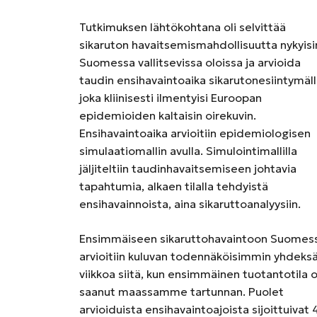
Tutkimuksen lähtökohtana oli selvittää
sikaruton havaitsemismahdollisuutta nykyisi
Suomessa vallitsevissa oloissa ja arvioida
taudin ensihavaintoaika sikarutonesiintymäll
joka kliinisesti ilmentyisi Euroopan
epidemioiden kaltaisin oirekuvin.
Ensihavaintoaika arvioitiin epidemiologisen
simulaatiomallin avulla. Simulointimallilla
jäljiteltiin taudinhavaitsemiseen johtavia
tapahtumia, alkaen tilalla tehdyistä
ensihavainnoista, aina sikaruttoanalyysiin.
Ensimmäiseen sikaruttohavaintoon Suomes
arvioitiin kuluvan todennäköisimmin yhdeks
viikkoa siitä, kun ensimmäinen tuotantotila 
saanut maassamme tartunnan. Puolet
arvioiduista ensihavaintoajoista sijoittuivat 