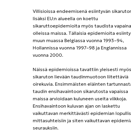
Villisioissa endeemisenä esiintyvän sikaruto
lisäksi EU:n alueella on koettu
sikaruttoepidemioita myös taudista vapain
olleissa maissa. Tällaisia epidemioita esiinty
muun muassa Belgiassa vuonna 1993–94,
Hollannissa vuonna 1997–98 ja Englannissa
vuonna 2000.
Näissä epidemioissa tavattiin yleisesti myö
sikaruton lievään taudinmuotoon liitettäviä
oirekuvia. Ensimmäisten eläinten tartunnast
taudin ensihavaintoon sikarutosta vapaissa
maissa arvioidaan kuluneen useita viikkoja.
Ensihavaintoon kuluvan ajan on laskettu
vaikuttavan merkittävästi epidemian lopullis
mittasuhteisiin ja siten vaikuttavan epidemi
seurauksiin.