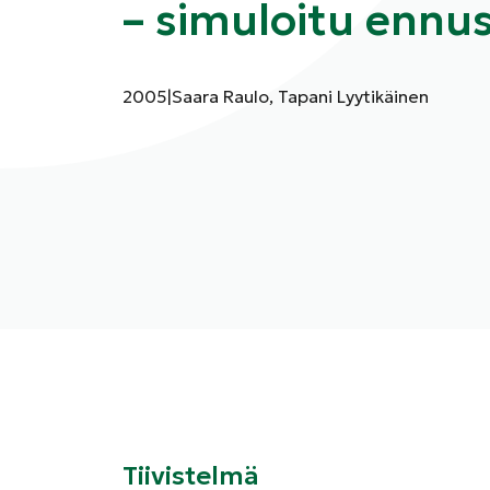
– simuloitu ennu
Julkaisuvuosi:
Kirjoittajat:
2005
|
Saara Raulo, Tapani Lyytikäinen
Tiivistelmä