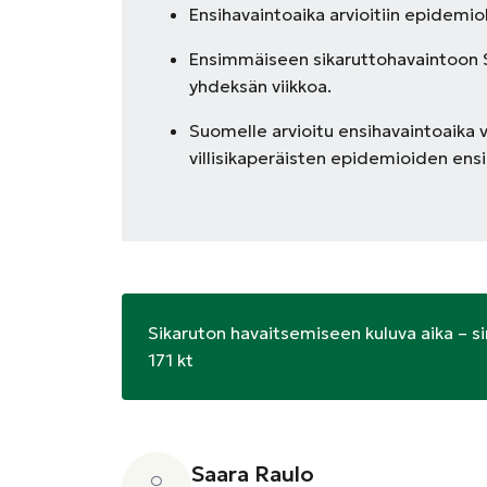
Ensihavaintoaika arvioitiin epidemiol
Ensimmäiseen sikaruttohavaintoon 
yhdeksän viikkoa.
Suomelle arvioitu ensihavaintoaika 
villisikaperäisten epidemioiden ensi
Sikaruton havaitsemiseen kuluva aika – s
171 kt
Saara Raulo