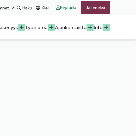
Kirjaudu
Jäseneksi
mnet
Haku
Kieli
äsenyys
Työelämä
Ajankohtaista
Info