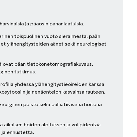
arvinaisia ja pääosin pahanlaatuisia.
verinen toispuolinen vuoto sieraimesta, pään
et ylähengitysteiden äänet sekä neurologiset
ä ovat pään tietokonetomografiakuvaus,
oginen tutkimus.
rofilia yhdessä ylähengitystieoireiden kanssa
ukosytoosiin ja nenäontelon kasvainsairauteen.
rurginen poisto sekä palliatiivisena hoitona
a aikaisen hoidon aloituksen ja voi pidentää
 ja ennustetta.