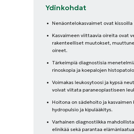
Ydinkohdat
Nenäontelokasvaimet ovat kissoilla h
Kasvaimeen viittaavia oireita ovat 
rakenteelliset muutokset, muuttune
oireet.
Tärkeimpiä diagnostisia menetelmi
rinoskopia ja koepalojen histopatol
Voimakas leukosytoosi ja kypsä neut
voivat viitata paraneoplastiseen le
Hoitona on sädehoito ja kasvaimen ki
hydropulsio ja kipulääkitys.
Varhainen diagnostiikka mahdollista
elinikää sekä parantaa elämänlaatua