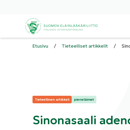
Etusivu
/
Tieteelliset artikkelit
/
Sin
Kategoriat:
Tieteellinen artikkeli
pieneläimet
Sinonasaali aden