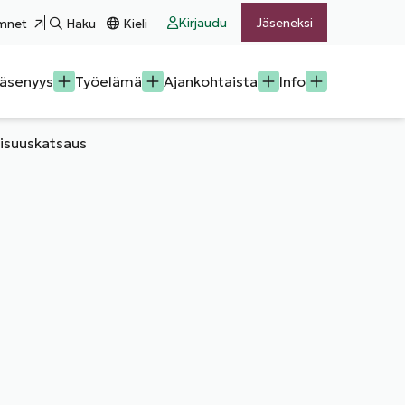
Kirjaudu
Jäseneksi
mnet
Haku
Kieli
äsenyys
Työelämä
Ajankohtaista
Info
lisuuskatsaus