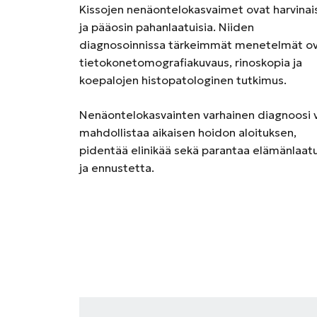
Kissojen nenäontelokasvaimet ovat harvinai
ja pääosin pahanlaatuisia. Niiden
diagnosoinnissa tärkeimmät menetelmät o
tietokonetomografiakuvaus, rinoskopia ja
koepalojen histopatologinen tutkimus.
Nenäontelokasvainten varhainen diagnoosi 
mahdollistaa aikaisen hoidon aloituksen,
pidentää elinikää sekä parantaa elämänlaat
ja ennustetta.