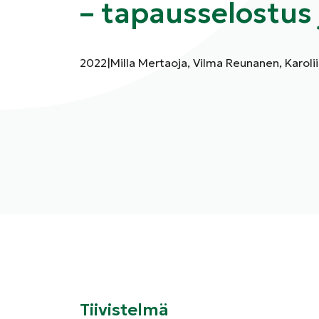
– tapausselostus 
Julkaisuvuosi:
Kirjoittajat:
2022
|
Milla Mertaoja, Vilma Reunanen, Karoli
Tiivistelmä