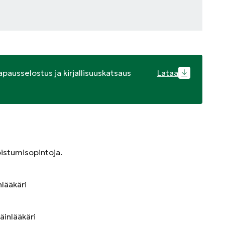
pausselostus ja kirjallisuuskatsaus
Lataa
koistumisopintoja.
nlääkäri
äinlääkäri