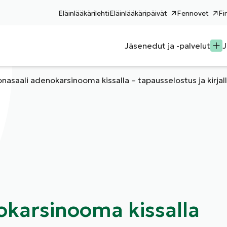
Eläinlääkärilehti
Eläinlääkäripäivät
Fennovet
Fi
Jäsenedut ja -palvelut
J
onasaali adenokarsinooma kissalla – tapausselostus ja kirjal
okarsinooma kissalla