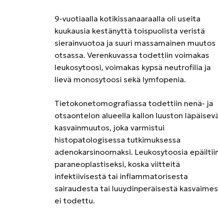
9-vuotiaalla kotikissanaaraalla oli useita
kuukausia kestänyttä toispuolista veristä
sierainvuotoa ja suuri massamainen muutos
otsassa. Verenkuvassa todettiin voimakas
leukosytoosi, voimakas kypsä neutrofilia ja
lievä monosytoosi sekä lymfopenia.
Tietokonetomografiassa todettiin nenä- ja
otsaontelon alueella kallon luuston läpäisev
kasvainmuutos, joka varmistui
histopatologisessa tutkimuksessa
adenokarsinoomaksi. Leukosytoosia epäiltii
paraneoplastiseksi, koska viitteitä
infektiivisestä tai inflammatorisesta
sairaudesta tai luuydinperäisestä kasvaime
ei todettu.