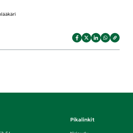
nlääkäri
Pikalinkit