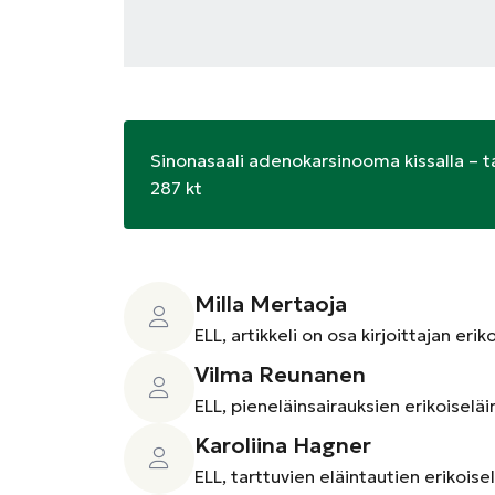
Sinonasaali adenokarsinooma kissalla – ta
287 kt
Milla Mertaoja
ELL, artikkeli on osa kirjoittajan eri
Vilma Reunanen
ELL, pieneläinsairauksien erikoiseläi
Karoliina Hagner
ELL, tarttuvien eläintautien erikoisel