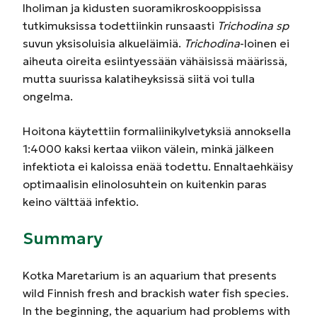
Iholiman ja kidusten suoramikroskooppisissa
tutkimuksissa todettiinkin runsaasti
Trichodina sp
suvun yksisoluisia alkueläimiä.
Trichodina
-loinen ei
aiheuta oireita esiintyessään vähäisissä määrissä,
mutta suurissa kalatiheyksissä siitä voi tulla
ongelma.
Hoitona käytettiin formaliinikylvetyksiä annoksella
1:4000 kaksi kertaa viikon välein, minkä jälkeen
infektiota ei kaloissa enää todettu. Ennaltaehkäisy
optimaalisin elinolosuhtein on kuitenkin paras
keino välttää infektio.
Summary
Kotka Maretarium is an aquarium that presents
wild Finnish fresh and brackish water fish species.
In the beginning, the aquarium had problems with