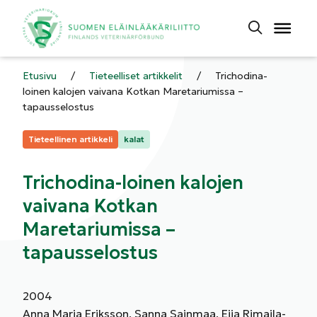
Etusivu
/
Tieteelliset artikkelit
/
Trichodina-
loinen kalojen vaivana Kotkan Maretariumissa –
tapausselostus
Kategoriat:
Tieteellinen artikkeli
kalat
Trichodina-loinen kalojen
vaivana Kotkan
Maretariumissa –
tapausselostus
2004
Anna Maria Eriksson, Sanna Sainmaa, Eija Rimaila-