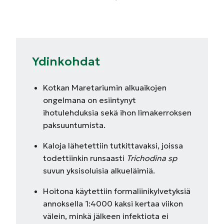
Ydinkohdat
Kotkan Maretariumin alkuaikojen
ongelmana on esiintynyt
ihotulehduksia sekä ihon limakerroksen
paksuuntumista.
Kaloja lähetettiin tutkittavaksi, joissa
todettiinkin runsaasti
Trichodina sp
suvun yksisoluisia alkueläimiä.
Hoitona käytettiin formaliinikylvetyksiä
annoksella 1:4000 kaksi kertaa viikon
välein, minkä jälkeen infektiota ei