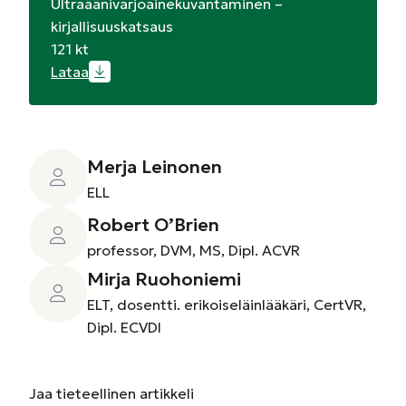
Ultraäänivarjoainekuvantaminen –
kirjallisuuskatsaus
121 kt
Lataa
Merja Leinonen
ELL
Robert O’Brien
professor, DVM, MS, Dipl. ACVR
Mirja Ruohoniemi
ELT, dosentti. erikoiseläinlääkäri, CertVR,
Dipl. ECVDI
Jaa
tieteellinen artikkeli