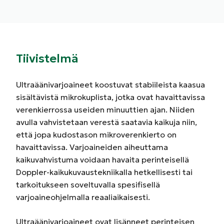
Tiivistelmä
Ultraäänivarjoaineet koostuvat stabiileista kaasua
sisältävistä mikrokuplista, jotka ovat havaittavissa
verenkierrossa useiden minuuttien ajan. Niiden
avulla vahvistetaan verestä saatavia kaikuja niin,
että jopa kudostason mikroverenkierto on
havaittavissa. Varjoaineiden aiheuttama
kaikuvahvistuma voidaan havaita perinteisellä
Doppler-kaikukuvaustekniikalla hetkellisesti tai
tarkoitukseen soveltuvalla spesifisellä
varjoaineohjelmalla reaaliaikaisesti.
Ultraäänivarjoaineet ovat lisänneet perinteisen