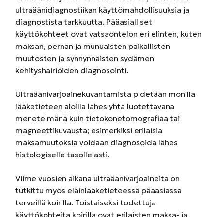
ultraäänidiagnostiikan käyttömahdollisuuksia ja
diagnostista tarkkuutta. Pääasialliset
käyttökohteet ovat vatsaontelon eri elinten, kuten
maksan, pernan ja munuaisten paikallisten
muutosten ja synnynnäisten sydämen
kehityshäiriöiden diagnosointi.
Ultraäänivarjoainekuvantamista pidetään monilla
lääketieteen aloilla lähes yhtä luotettavana
menetelmänä kuin tietokonetomografiaa tai
magneettikuvausta; esimerkiksi erilaisia
maksamuutoksia voidaan diagnosoida lähes
histologiselle tasolle asti.
Viime vuosien aikana ultraäänivarjoaineita on
tutkittu myös eläinlääketieteessä pääasiassa
terveillä koirilla. Toistaiseksi todettuja
käyttökohteita koirilla ovat erilaisten maksa- ja