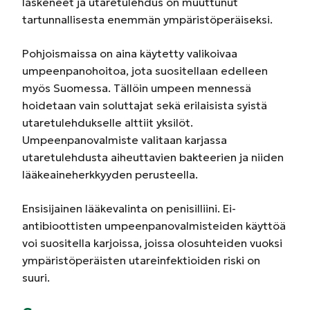
laskeneet ja utaretulehdus on muuttunut
tartunnallisesta enemmän ympäristöperäiseksi.
Pohjoismaissa on aina käytetty valikoivaa
umpeenpanohoitoa, jota suositellaan edelleen
myös Suomessa. Tällöin umpeen mennessä
hoidetaan vain soluttajat sekä erilaisista syistä
utaretulehdukselle alttiit yksilöt.
Umpeenpanovalmiste valitaan karjassa
utaretulehdusta aiheuttavien bakteerien ja niiden
lääkeaineherkkyyden perusteella.
Ensisijainen lääkevalinta on penisilliini. Ei-
antibioottisten umpeenpanovalmisteiden käyttöä
voi suositella karjoissa, joissa olosuhteiden vuoksi
ympäristöperäisten utareinfektioiden riski on
suuri.