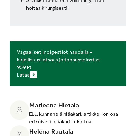
Arvokkaita eläimiä voidaan yrittää
hoitaa kirurgisesti.
Vagaaliset indigestiot naudalla –
kirjallisuuskatsaus ja tapausselostus
959 kt
Lataa
Matleena Hietala
ELL, kunnaneläinlääkäri, artikkeli on osa
erikoiseläinlääkäritutkintoa.
Helena Rautala