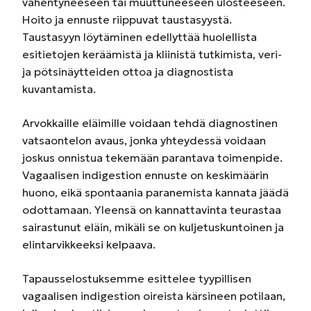
vähentyneeseen tai muuttuneeseen ulosteeseen.
Hoito ja ennuste riippuvat taustasyystä.
Taustasyyn löytäminen edellyttää huolellista
esitietojen keräämistä ja kliinistä tutkimista, veri-
ja pötsinäytteiden ottoa ja diagnostista
kuvantamista.
Arvokkaille eläimille voidaan tehdä diagnostinen
vatsaontelon avaus, jonka yhteydessä voidaan
joskus onnistua tekemään parantava toimenpide.
Vagaalisen indigestion ennuste on keskimäärin
huono, eikä spontaania paranemista kannata jäädä
odottamaan. Yleensä on kannattavinta teurastaa
sairastunut eläin, mikäli se on kuljetuskuntoinen ja
elintarvikkeeksi kelpaava.
Tapausselostuksemme esittelee tyypillisen
vagaalisen indigestion oireista kärsineen potilaan,