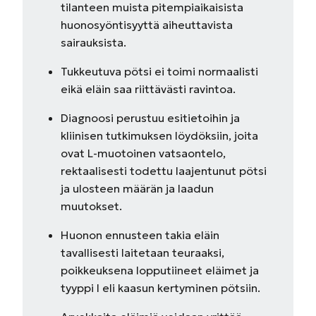
tilanteen muista pitempiaikaisista
huonosyöntisyyttä aiheuttavista
sairauksista.
Tukkeutuva pötsi ei toimi normaalisti
eikä eläin saa riittävästi ravintoa.
Diagnoosi perustuu esitietoihin ja
kliinisen tutkimuksen löydöksiin, joita
ovat L-muotoinen vatsaontelo,
rektaalisesti todettu laajentunut pötsi
ja ulosteen määrän ja laadun
muutokset.
Huonon ennusteen takia eläin
tavallisesti laitetaan teuraaksi,
poikkeuksena lopputiineet eläimet ja
tyyppi I eli kaasun kertyminen pötsiin.