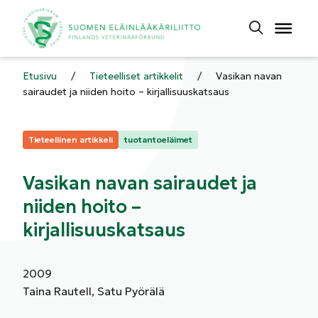
Etusivu
/
Tieteelliset artikkelit
/
Vasikan navan
sairaudet ja niiden hoito – kirjallisuuskatsaus
Kategoriat:
Tieteellinen artikkeli
tuotantoeläimet
Vasikan navan sairaudet ja
niiden hoito –
kirjallisuuskatsaus
2009
Taina Rautell, Satu Pyörälä