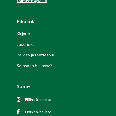
toimisto@sell.fi
Pikalinkit
Kirjaudu
Jäseneksi
Päivitä jäsentietosi
Salasana hukassa?
Some
Eläinlääkäriliitto
Eläinlääkäriliitto