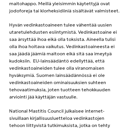
maitohappo. Meillä yleisimmin käytettyjä ovat
jodoforeja tai klorheksidiiniä sisältävät valmisteet.
Hyvän vedinkastoaineen tulee vähentää uusien
utaretulehdusten esiintymistä. Vedinkastoaine ei
saa ärsyttää ihoa eikä olla toksista. Aineella tulisi
olla ihoa hoitava vaikutus. Vedinkastoaineesta ei
saa jäädä jäämiä maitoon eikä sitä saa imeytyä
kudoksiin. EU-lainsäädäntö edellyttää, että
vedinkastoaineiden tulee olla viranomaisen
hyväksymiä. Suomen lainsäädännössä ei ole
vedinkastoaineiden ominaisuuksien suhteen
tehovaatimuksia, joten tuotteen tehokkuuden
arviointi jää käyttäjän vastuulle.
National Mastitis Council julkaisee internet-
sivuillaan kirjallisuusluetteloa vedinkastojen
tehoon liittyvistä tutkimuksista, jotka on tehty