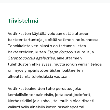
Tiivistelmä
Vedinkaston käytöllä voidaan estää utareen
bakteeritartuntoja ja pitää vetimen iho kunnossa.
Tehokkainta vedinkasto on tartunnallisten
bakteereiden, kuten
Staphylococcus
aureus ja
Streptococcus agalactiae,
aiheuttamien
tulehdusten ehkäisyssä, mutta jonkin verran tehoa
on myös ympäristöperäisten bakteerien
aiheuttamia tulehduksia vastaan.
Vedinkastoaineiden teho perustuu joko
kemiallisiin tehoaineisiin, joita ovat jodoforit,
klorheksidiini ja alkoholi, tai muihin biosidisesti
vaikuttaviin aineisiin kuten rasvahapot tai