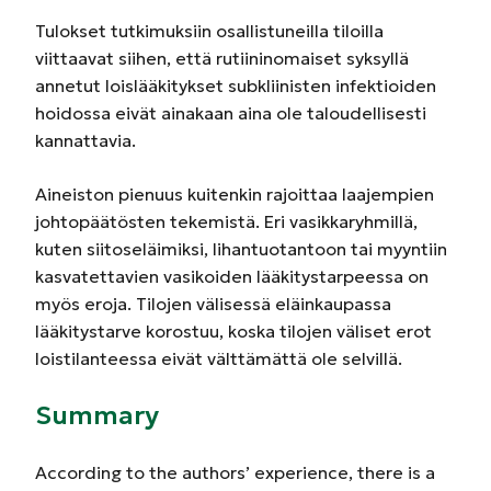
Tulokset tutkimuksiin osallistuneilla tiloilla
viittaavat siihen, että rutiininomaiset syksyllä
annetut loislääkitykset subkliinisten infektioiden
hoidossa eivät ainakaan aina ole taloudellisesti
kannattavia.
Aineiston pienuus kuitenkin rajoittaa laajempien
johtopäätösten tekemistä. Eri vasikkaryhmillä,
kuten siitoseläimiksi, lihantuotantoon tai myyntiin
kasvatettavien vasikoiden lääkitystarpeessa on
myös eroja. Tilojen välisessä eläinkaupassa
lääkitystarve korostuu, koska tilojen väliset erot
loistilanteessa eivät välttämättä ole selvillä.
Summary
According to the authors’ experience, there is a