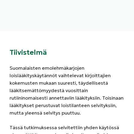
Tiivistelmä
Suomalaisten emolehmäkarjojen
loislääkityskäytännöt vaihtelevat kirjoittajien
kokemusten mukaan suuresti, täydellisestä
lääkitsemättömyydestä vuosittain
rutiininomaisesti annettaviin lääkityksiin. Toisinaan
lääkitykset perustuvat loistilanteen selvityksiin,
mutta yleensä selvitys puuttuu.
Tässä tutkimuksessa selvitettiin yhden käytössä