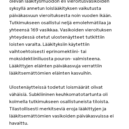
olevan lääkitysmuodon eli vieroitusvasikoiden
syksyllä annetun loislääkityksen vaikutusta
päiväkasvuun vieroituksesta noin vuoden ikään.
Tutkimukseen osallistui neljä emolehmätilaa ja
yhteensä 169 vasikkaa. Vasikoiden vieroituksen
yhteydessä otetut ulostenäytteet tutkittiin
loisten varalta. Lääkityksiin käytettiin
vaihtoehtoisesti eprinomektiini- tai
moksidektiiniliuosta pouron- valmisteena.
Lääkittyjen eläinten päiväkasvuja verrattiin
lääkitsemättömien eläinten kasvuihin.
Ulostenäytteissä todetut loismäärät olivat
vähäisiä. Subkliininen keuhkomatotartunta oli
kolmella tutkimukseen osallistuneista tiloista.
Tilastollisesti merkitseviä eroja lääkittyjen ja
lääkitsemättömien vasikoiden päiväkasvuissa ei
havaittu.