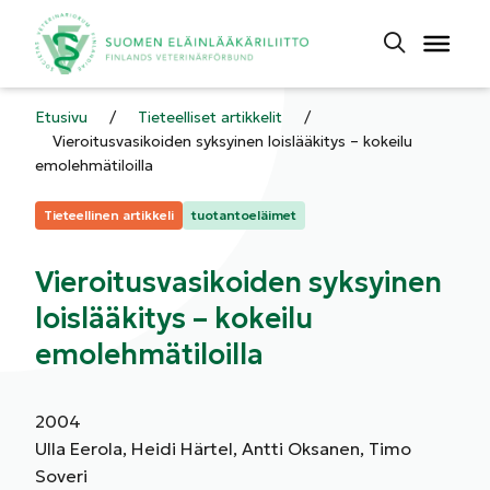
Etusivu
/
Tieteelliset artikkelit
/
Vieroitusvasikoiden syksyinen loislääkitys – kokeilu
emolehmätiloilla
Kategoriat:
Tieteellinen artikkeli
tuotantoeläimet
Vieroitusvasikoiden syksyinen
loislääkitys – kokeilu
emolehmätiloilla
2004
Ulla Eerola, Heidi Härtel, Antti Oksanen, Timo
Soveri