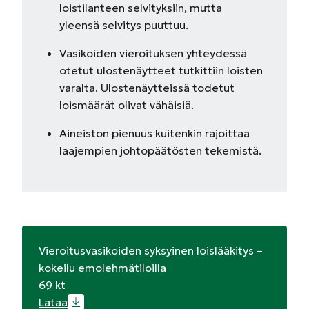
loistilanteen selvityksiin, mutta
yleensä selvitys puuttuu.
Vasikoiden vieroituksen yhteydessä
otetut ulostenäytteet tutkittiin loisten
varalta. Ulostenäytteissä todetut
loismäärät olivat vähäisiä.
Aineiston pienuus kuitenkin rajoittaa
laajempien johtopäätösten tekemistä.
Vieroitusvasikoiden syksyinen loislääkitys –
kokeilu emolehmätiloilla
69 kt
Lataa