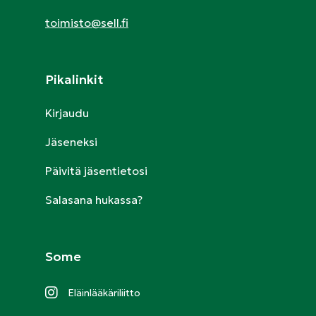
toimisto@sell.fi
Pikalinkit
Kirjaudu
Jäseneksi
Päivitä jäsentietosi
Salasana hukassa?
Some
Eläinlääkäriliitto