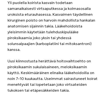
Yli puolella koirista kasvain todetaan
samanaikaisesti virtsaputkessa ja kolmasosalla
uroksista eturauhasessa. Kasvaimen täydellinen
kirurginen poisto on harvoin mahdollista hankalan
anatomisen sijainnin takia. Lääkehoidoista
yleisimmin käytetään tulehduskipulääke
piroksikaamia joko yksin tai yhdessä
solunsalpaajien (karboplatiini tai mitoksantroni)
kanssa.
Uusi kiinnostusta herättävä hoitovaihtoehto on
piroksikaamin sukulaisaineen, meloksikaamin
käyttö. Keskimääräinen elinaika lääkehoidoilla on
noin 7–10 kuukautta. Useimmat sairastuneet koirat
menehtyvät tai lopetetaan joko virtsateiden
tukoksen tai etäpesäkkeiden takia.