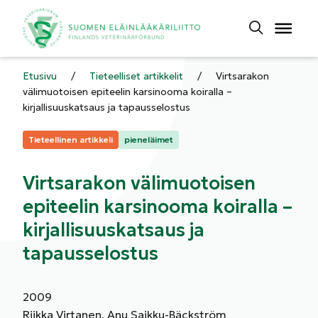
Etusivu
/
Tieteelliset artikkelit
/
Virtsarakon
välimuotoisen epiteelin karsinooma koiralla –
kirjallisuuskatsaus ja tapausselostus
Kategoriat:
Tieteellinen artikkeli
pieneläimet
Virtsarakon välimuotoisen
epiteelin karsinooma koiralla –
kirjallisuuskatsaus ja
tapausselostus
2009
Riikka Virtanen, Anu Saikku-Bäckström