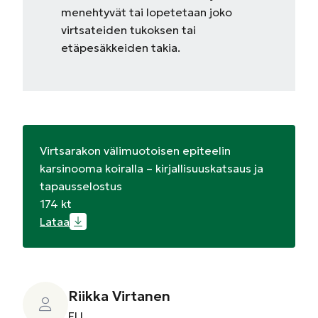
menehtyvät tai lopetetaan joko
virtsateiden tukoksen tai
etäpesäkkeiden takia.
Virtsarakon välimuotoisen epiteelin
karsinooma koiralla – kirjallisuuskatsaus ja
tapausselostus
174 kt
Lataa
Riikka Virtanen
ELL