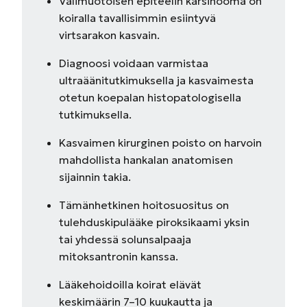
Välimuotoisen epiteelin karsinooma on
koiralla tavallisimmin esiintyvä
virtsarakon kasvain.
Diagnoosi voidaan varmistaa
ultraäänitutkimuksella ja kasvaimesta
otetun koepalan histopatologisella
tutkimuksella.
Kasvaimen kirurginen poisto on harvoin
mahdollista hankalan anatomisen
sijainnin takia.
Tämänhetkinen hoitosuositus on
tulehduskipulääke piroksikaami yksin
tai yhdessä solunsalpaaja
mitoksantronin kanssa.
Lääkehoidoilla koirat elävät
keskimäärin 7–10 kuukautta ja