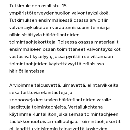
Tutkimukseen osallistui 15
ympäristöterveydenhuollon valvontayksikköä.
Tutkimuksen ensimmäisessä osassa arvioitiin
valvontayksiköiden varautumissuunnitelmia ja
niihin sisältyviä häiriötilanteiden
toimintaohjekortteja. Toisessa osassa materiaalit
ensimmäiseen osaan toimittaneet valvontayksiköt
vastasivat kyselyyn, jossa pyrittiin selvittämään
toimintaohjeiden käytettävyyttä erilaisissa
häiriötilanteissa.
Arvioimme talousvettä, uimavettä, elintarvikkeita
sekä tarttuvia eläintauteja ja
zoonooseja koskevien häiriötilanteiden varalle
laadittuja toimintaohjeita. Vertailukohtana
käytimme Kuntaliiton julkaisemaa toimintaohjeen
taulukkomuotoista mallipohjaa. Toimintaohjekortit
oli laadittu yleisimmin talousvettä koskevien