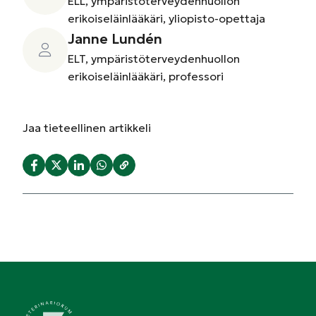
ELL, ympäristöterveydenhuollon
erikoiseläinlääkäri, yliopisto-opettaja
Janne Lundén
ELT, ympäristöterveydenhuollon
erikoiseläinlääkäri, professori
Jaa
tieteellinen artikkeli