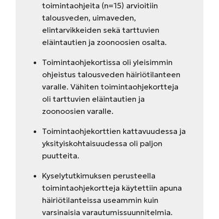
toimintaohjeita (n=15) arvioitiin
talousveden, uimaveden,
elintarvikkeiden sekä tarttuvien
eläintautien ja zoonoosien osalta.
Toimintaohjekortissa oli yleisimmin
ohjeistus talousveden häiriötilanteen
varalle. Vähiten toimintaohjekortteja
oli tarttuvien eläintautien ja
zoonoosien varalle.
Toimintaohjekorttien kattavuudessa ja
yksityiskohtaisuudessa oli paljon
puutteita.
Kyselytutkimuksen perusteella
toimintaohjekortteja käytettiin apuna
häiriötilanteissa useammin kuin
varsinaisia varautumissuunnitelmia.