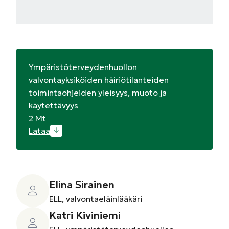
Ympäristöterveydenhuollon
valvontayksiköiden häiriötilanteiden
toimintaohjeiden yleisyys, muoto ja
käytettävyys
2 Mt
Lataa
Elina Sirainen
ELL, valvontaeläinlääkäri
Katri Kiviniemi