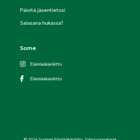
Päivitä jäsentietosi
Salasana hukassa?
Some
Eläinlääkäriliitto
Eläinlääkäriliitto
© 2024 Suomen Eläinlääkäriliitto.
Tietosuojaseloste