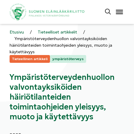
Etusivu
/
Tieteelliset artikkelit
/
Ympäristöterveydenhuollon valvontayksiköiden
häiriötilanteiden toimintaohjeiden yleisyys, muoto ja
käytettävyys
Kategoriat:
Tieteellinen artikkeli
ympäristöterveys
Ympäristöterveydenhuollon
valvontayksiköiden
häiriötilanteiden
toimintaohjeiden yleisyys,
muoto ja käytettävyys