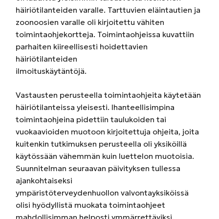
häiriötilanteiden varalle. Tarttuvien eläintautien ja
zoonoosien varalle oli kirjoitettu vähiten
toimintaohjekortteja. Toimintaohjeissa kuvattiin
parhaiten kiireellisesti hoidettavien
häiriötilanteiden
ilmoituskäytäntöjä.
Vastausten perusteella toimintaohjeita käytetään
häiriötilanteissa yleisesti. Ihanteellisimpina
toimintaohjeina pidettiin taulukoiden tai
vuokaavioiden muotoon kirjoitettuja ohjeita, joita
kuitenkin tutkimuksen perusteella oli yksiköillä
käytössään vähemmän kuin luettelon muotoisia.
Suunnitelman seuraavan päivityksen tullessa
ajankohtaiseksi
ympäristöterveydenhuollon valvontayksiköissä
olisi hyödyllistä muokata toimintaohjeet
mahdollisimman helposti ymmärrettäviksi.