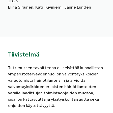
2025
Elina Sirainen, Katri Kiviniemi, Janne Lundén
Tiivistelmä
Tutkimuksen tavoitteena oli selvittää kunnallisten
ympäristöterveydenhuollon valvontayksiköiden
varautumista häiriötilanteisiin ja arvioida
valvontayksiköiden erilaisten häiriötilanteiden
varalle laadittujen toimintaohjeiden muotoa,
sisällön kattavuutta ja yksityiskohtaisuutta sekä
ohjeiden käytettävyyttä.