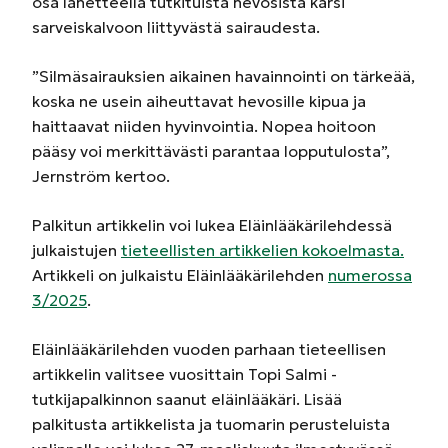
osa lähetteellä tutkituista hevosista kärsi
sarveiskalvoon liittyvästä sairaudesta.
”Silmäsairauksien aikainen havainnointi on tärkeää,
koska ne usein aiheuttavat hevosille kipua ja
haittaavat niiden hyvinvointia. Nopea hoitoon
pääsy voi merkittävästi parantaa lopputulosta”,
Jernström kertoo.
Palkitun artikkelin voi lukea Eläinlääkärilehdessä
julkaistujen
tieteellisten artikkelien kokoelmasta.
Artikkeli on julkaistu Eläinlääkärilehden
numerossa
3/2025
.
Eläinlääkärilehden vuoden parhaan tieteellisen
artikkelin valitsee vuosittain Topi Salmi -
tutkijapalkinnon saanut eläinlääkäri. Lisää
palkitusta artikkelista ja tuomarin perusteluista