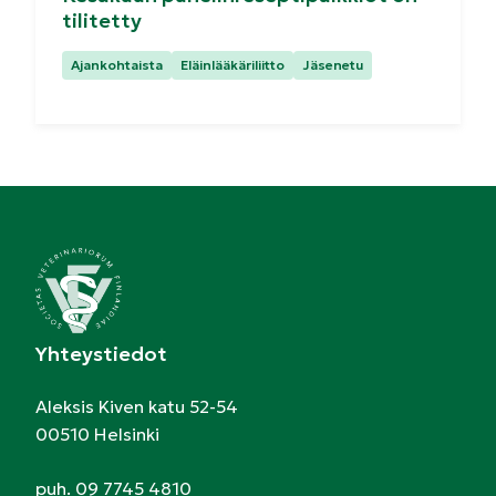
tilitetty
Kategoriat:
Ajankohtaista
Eläinlääkäriliitto
Jäsenetu
Yhteystiedot
Aleksis Kiven katu 52-54
00510 Helsinki
puh. 09 7745 4810