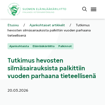
Etusivu
/
Ajankohtaiset artikkelit
/
Tutkimus
hevosten silmäsairauksista palkittiin vuoden parhaana
tieteellisenä
Kategoriat:
Ajankohtaista
Eläinlääkäriliitto
Palkinnot
Tutkimus hevosten
silmäsairauksista palkittiin
vuoden parhaana tieteellisenä
Julkaistu:
20.03.2026