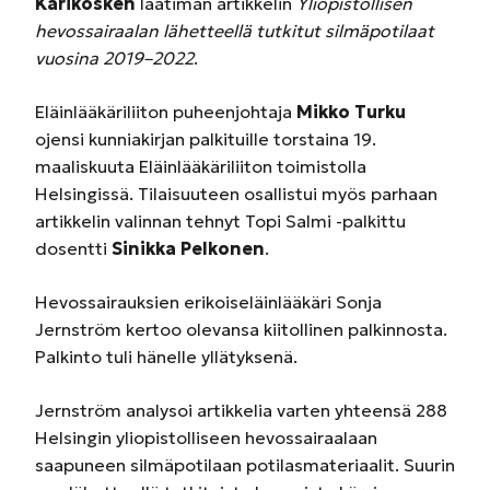
Karikosken
laatiman artikkelin
Yliopistollisen
hevossairaalan lähetteellä tutkitut silmäpotilaat
vuosina 2019–2022
.
Eläinlääkäriliiton puheenjohtaja
Mikko Turku
ojensi kunniakirjan palkituille torstaina 19.
maaliskuuta Eläinlääkäriliiton toimistolla
Helsingissä. Tilaisuuteen osallistui myös parhaan
artikkelin valinnan tehnyt Topi Salmi -palkittu
dosentti
Sinikka Pelkonen
.
Hevossairauksien erikoiseläinlääkäri Sonja
Jernström kertoo olevansa kiitollinen palkinnosta.
Palkinto tuli hänelle yllätyksenä.
Jernström analysoi artikkelia varten yhteensä 288
Helsingin yliopistolliseen hevossairaalaan
saapuneen silmäpotilaan potilasmateriaalit. Suurin