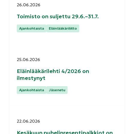
Julkaistu:
26.06.2026
Toimisto on suljettu 29.6.–31.7.
Kategoriat:
Ajankohtaista
Eläinlääkäriliitto
Julkaistu:
25.06.2026
Eläinlääkärilehti 4/2026 on
ilmestynyt
Kategoriat:
Ajankohtaista
Jäsenetu
Julkaistu:
22.06.2026
Kesäkuun puhelinreseptipalkkiot on