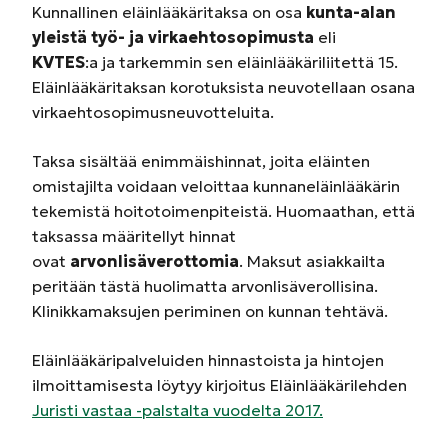
Kunnallinen eläinlääkäritaksa on osa
kunta-alan
yleistä työ- ja virkaehtosopimusta
eli
KVTES
:a ja tarkemmin sen eläinlääkäriliitettä 15.
Eläinlääkäritaksan korotuksista neuvotellaan osana
virkaehtosopimusneuvotteluita.
Taksa sisältää enimmäishinnat, joita eläinten
omistajilta voidaan veloittaa kunnaneläinlääkärin
tekemistä hoitotoimenpiteistä. Huomaathan, että
taksassa määritellyt hinnat
ovat
arvonlisäverottomia
. Maksut asiakkailta
peritään tästä huolimatta arvonlisäverollisina.
Klinikkamaksujen periminen on kunnan tehtävä.
Eläinlääkäripalveluiden hinnastoista ja hintojen
ilmoittamisesta löytyy kirjoitus Eläinlääkärilehden
Juristi vastaa -palstalta vuodelta 2017.