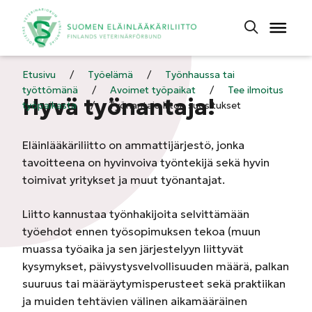
Etusivu
/
Työelämä
/
Työnhaussa tai
työttömänä
/
Avoimet työpaikat
/
Tee ilmoitus
Hyvä työnantaja!
työpaikasta
/
Työnantaja liiton suositukset
Eläinlääkäriliitto on ammattijärjestö, jonka
tavoitteena on hyvinvoiva työntekijä sekä hyvin
toimivat yritykset ja muut työnantajat.
Liitto kannustaa työnhakijoita selvittämään
työehdot ennen työsopimuksen tekoa (muun
muassa työaika ja sen järjestelyyn liittyvät
kysymykset, päivystysvelvollisuuden määrä, palkan
suuruus tai määräytymisperusteet sekä praktiikan
ja muiden tehtävien välinen aikamääräinen