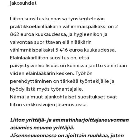
jakosuhde).
Liiton suositus kunnassa työskentelevän
praktikkoeläinlääkärin vähimmäispalkaksi on 2
862 euroa kuukaudessa, ja hygieenikon ja
valvontaa suorittavan eläinlääkärin
vähimmäispalkaksi 5 416 euroa kuukaudessa.
Eläinlääkäriliiton suositus on, että
päivystysvelvollisuus on kunnissa jaettu vähintään
viiden eläinlääkärin kesken. Työhön
perehdyttäminen on tärkeää työntekijälle ja
hyödyllistä myös työnantajalle.
Nämä ja muut ajankohtaiset suositukset ovat
liiton verkkosivujen jäsenosiossa.
Liiton yrittäjä- ja ammatinharjoittajaneuvonnan
asiamies neuvoo yrittäjiä.
Jäsenneuvonnassa on ajoittain ruuhkaa, joten