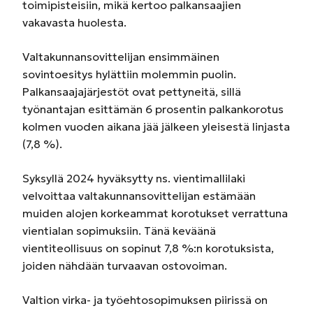
toimipisteisiin, mikä kertoo palkansaajien
vakavasta huolesta.
Valtakunnansovittelijan ensimmäinen
sovintoesitys hylättiin molemmin puolin.
Palkansaajajärjestöt ovat pettyneitä, sillä
työnantajan esittämän 6 prosentin palkankorotus
kolmen vuoden aikana jää jälkeen yleisestä linjasta
(7,8 %).
Syksyllä 2024 hyväksytty ns. vientimallilaki
velvoittaa valtakunnansovittelijan estämään
muiden alojen korkeammat korotukset verrattuna
vientialan sopimuksiin. Tänä keväänä
vientiteollisuus on sopinut 7,8 %:n korotuksista,
joiden nähdään turvaavan ostovoiman.
Valtion virka- ja työehtosopimuksen piirissä on