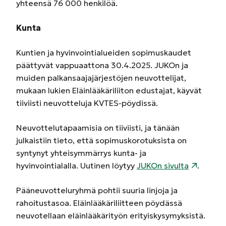
yhteensä 76 000 henkilöä.
Kunta
Kuntien ja hyvinvointialueiden sopimuskaudet
päättyvät vappuaattona 30.4.2025. JUKOn ja
muiden palkansaajajärjestöjen neuvottelijat,
mukaan lukien Eläinlääkäriliiton edustajat, käyvät
tiiviisti neuvotteluja KVTES-pöydissä.
Neuvottelutapaamisia on tiiviisti, ja tänään
julkaistiin tieto, että sopimuskorotuksista on
syntynyt yhteisymmärrys kunta- ja
hyvinvointialalla. Uutinen löytyy
JUKOn sivulta
.
Pääneuvotteluryhmä pohtii suuria linjoja ja
rahoitustasoa. Eläinlääkäriliitteen pöydässä
neuvotellaan eläinlääkärityön erityiskysymyksistä.