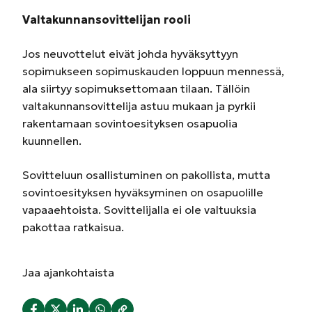
Valtakunnansovittelijan rooli
Jos neuvottelut eivät johda hyväksyttyyn
sopimukseen sopimuskauden loppuun mennessä,
ala siirtyy sopimuksettomaan tilaan. Tällöin
valtakunnansovittelija astuu mukaan ja pyrkii
rakentamaan sovintoesityksen osapuolia
kuunnellen.
Sovitteluun osallistuminen on pakollista, mutta
sovintoesityksen hyväksyminen on osapuolille
vapaaehtoista. Sovittelijalla ei ole valtuuksia
pakottaa ratkaisua.
Jaa
ajankohtaista