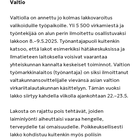
Valtio
Valtiolla on annettu jo kolmas lakkovaroitus
valikoiduille työpaikoille. Yli 5 500 virkamiestä ja
työntekijää on alun perin ilmoitettu osallistuvaksi
lakkoon 8.–9.5.2025. Työnantajapuoli kuitenkin
katsoo, että lakot esimerkiksi hätäkeskuksissa ja
Ilmatieteen laitoksella voisivat vaarantaa
yhteiskunnan kannalta keskeiset toiminnot. Valtion
työmarkkinalaitos (työnantaja) on siksi ilmoittanut
valtakunnansovittelijalle vievänsä asian valtion
virkariitalautakunnan käsittelyyn. Tämän vuoksi
lakko siirtyy kahdella viikolla ajankohtaan 22.–23.5.
Lakosta on rajattu pois tehtävät, joiden
laiminlyönti aiheuttaisi vaaraa hengelle,
terveydelle tai omaisuudelle. Poikkeuksellisesti
lakko kohdistuu kuitenkin myös poliisin