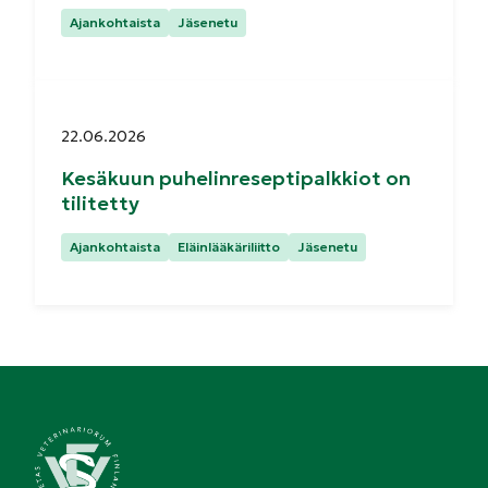
Kategoriat:
Ajankohtaista
Jäsenetu
Julkaistu:
22.06.2026
Kesäkuun puhelinreseptipalkkiot on
tilitetty
Kategoriat:
Ajankohtaista
Eläinlääkäriliitto
Jäsenetu