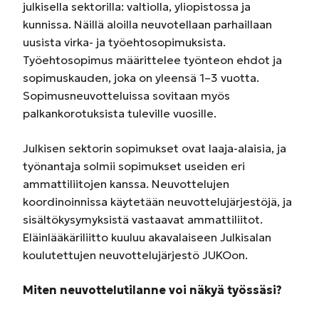
julkisella sektorilla: valtiolla, yliopistossa ja
kunnissa. Näillä aloilla neuvotellaan parhaillaan
uusista virka- ja työehtosopimuksista.
Työehtosopimus määrittelee työnteon ehdot ja
sopimuskauden, joka on yleensä 1–3 vuotta.
Sopimusneuvotteluissa sovitaan myös
palkankorotuksista tuleville vuosille.
Julkisen sektorin sopimukset ovat laaja-alaisia, ja
työnantaja solmii sopimukset useiden eri
ammattiliitojen kanssa. Neuvottelujen
koordinoinnissa käytetään neuvottelujärjestöjä, ja
sisältökysymyksistä vastaavat ammattiliitot.
Eläinlääkäriliitto kuuluu akavalaiseen Julkisalan
koulutettujen neuvottelujärjestö JUKOon.
Miten neuvottelutilanne voi näkyä työssäsi?