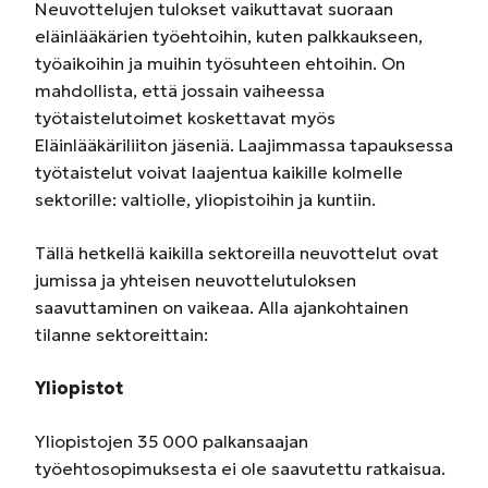
Neuvottelujen tulokset vaikuttavat suoraan
eläinlääkärien työehtoihin, kuten palkkaukseen,
työaikoihin ja muihin työsuhteen ehtoihin. On
mahdollista, että jossain vaiheessa
työtaistelutoimet koskettavat myös
Eläinlääkäriliiton jäseniä. Laajimmassa tapauksessa
työtaistelut voivat laajentua kaikille kolmelle
sektorille: valtiolle, yliopistoihin ja kuntiin.
Tällä hetkellä kaikilla sektoreilla neuvottelut ovat
jumissa ja yhteisen neuvottelutuloksen
saavuttaminen on vaikeaa. Alla ajankohtainen
tilanne sektoreittain:
Yliopistot
Yliopistojen 35 000 palkansaajan
työehtosopimuksesta ei ole saavutettu ratkaisua.