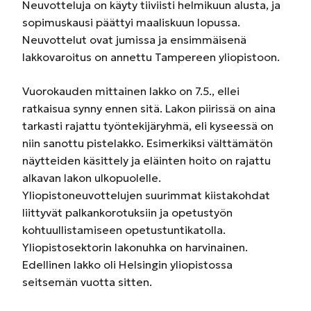
Neuvotteluja on käyty tiiviisti helmikuun alusta, ja
sopimuskausi päättyi maaliskuun lopussa.
Neuvottelut ovat jumissa ja ensimmäisenä
lakkovaroitus on annettu Tampereen yliopistoon.
Vuorokauden mittainen lakko on 7.5., ellei
ratkaisua synny ennen sitä. Lakon piirissä on aina
tarkasti rajattu työntekijäryhmä, eli kyseessä on
niin sanottu pistelakko. Esimerkiksi välttämätön
näytteiden käsittely ja eläinten hoito on rajattu
alkavan lakon ulkopuolelle.
Yliopistoneuvottelujen suurimmat kiistakohdat
liittyvät palkankorotuksiin ja opetustyön
kohtuullistamiseen opetustuntikatolla.
Yliopistosektorin lakonuhka on harvinainen.
Edellinen lakko oli Helsingin yliopistossa
seitsemän vuotta sitten.