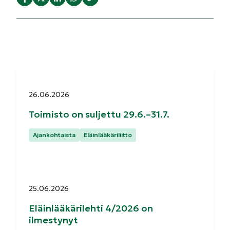
Julkaistu:
26.06.2026
Toimisto on suljettu 29.6.–31.7.
Kategoriat:
Ajankohtaista
Eläinlääkäriliitto
Julkaistu:
25.06.2026
Eläinlääkärilehti 4/2026 on
ilmestynyt