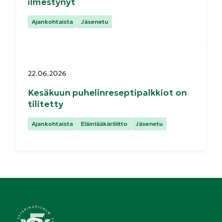
ilmestynyt
Kategoriat:
Ajankohtaista
Jäsenetu
Julkaistu:
22.06.2026
Kesäkuun puhelinreseptipalkkiot on
tilitetty
Kategoriat:
Ajankohtaista
Eläinlääkäriliitto
Jäsenetu