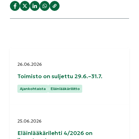
Julkaistu:
26.06.2026
Toimisto on suljettu 29.6.–31.7.
Kategoriat:
Ajankohtaista
Eläinlääkäriliitto
Julkaistu:
25.06.2026
Eläinlääkärilehti 4/2026 on