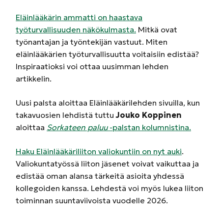
Eläinlääkärin ammatti on haastava
työturvallisuuden näkökulmasta.
Mitkä ovat
työnantajan ja työntekijän vastuut. Miten
eläinlääkärien työturvallisuutta voitaisiin edistää?
Inspiraatioksi voi ottaa uusimman lehden
artikkelin.
Uusi palsta aloittaa Eläinlääkärilehden sivuilla, kun
takavuosien lehdistä tuttu
Jouko Koppinen
aloittaa
Sorkateen paluu
-palstan kolumnistina.
Haku Eläinlääkäriliiton valiokuntiin on nyt auki
.
Valiokuntatyössä liiton jäsenet voivat vaikuttaa ja
edistää oman alansa tärkeitä asioita yhdessä
kollegoiden kanssa. Lehdestä voi myös lukea liiton
toiminnan suuntaviivoista vuodelle 2026.