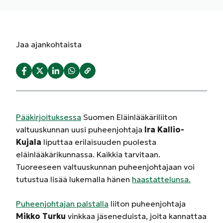
Jaa
ajankohtaista
Pääkirjoituksessa
Suomen Eläinlääkäriliiton
valtuuskunnan uusi puheenjohtaja
Ira Kallio-
Kujala
liputtaa erilaisuuden puolesta
eläinlääkärikunnassa. Kaikkia tarvitaan.
Tuoreeseen valtuuskunnan puheenjohtajaan voi
tutustua lisää lukemalla hänen
haastattelunsa.
Puheenjohtajan palstalla
liiton puheenjohtaja
Mikko Turku
vinkkaa jäseneduista, joita kannattaa