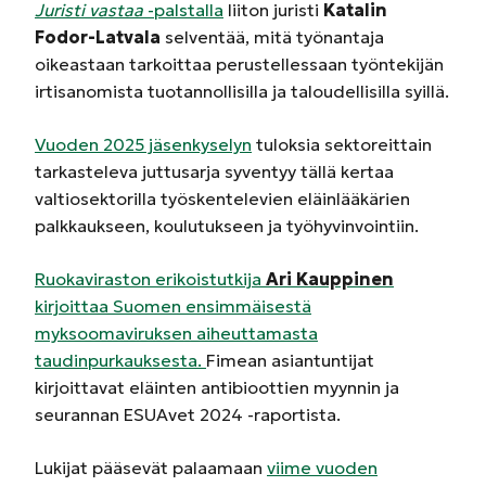
Juristi vastaa
-palstalla
liiton juristi
Katalin
Fodor-Latvala
selventää, mitä työnantaja
oikeastaan tarkoittaa perustellessaan työntekijän
irtisanomista tuotannollisilla ja taloudellisilla syillä.
Vuoden 2025 jäsenkyselyn
tuloksia sektoreittain
tarkasteleva juttusarja syventyy tällä kertaa
valtiosektorilla työskentelevien eläinlääkärien
palkkaukseen, koulutukseen ja työhyvinvointiin.
Ruokaviraston erikoistutkija
Ari Kauppinen
kirjoittaa Suomen ensimmäisestä
myksoomaviruksen aiheuttamasta
taudinpurkauksesta.
Fimean asiantuntijat
kirjoittavat eläinten antibioottien myynnin ja
seurannan ESUAvet 2024 -raportista.
Lukijat pääsevät palaamaan
viime vuoden