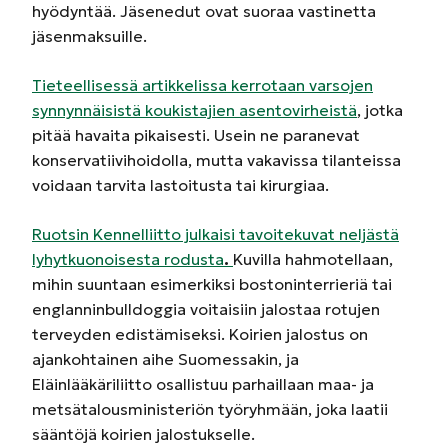
hyödyntää. Jäsenedut ovat suoraa vastinetta
jäsenmaksuille.
Tieteellisessä artikkelissa kerrotaan varsojen
synnynnäisistä koukistajien asentovirheistä
, jotka
pitää havaita pikaisesti. Usein ne paranevat
konservatiivihoidolla, mutta vakavissa tilanteissa
voidaan tarvita lastoitusta tai kirurgiaa.
Ruotsin Kennelliitto julkaisi tavoitekuvat neljästä
lyhytkuonoisesta rodusta
.
Kuvilla hahmotellaan,
mihin suuntaan esimerkiksi bostoninterrieriä tai
englanninbulldoggia voitaisiin jalostaa rotujen
terveyden edistämiseksi. Koirien jalostus on
ajankohtainen aihe Suomessakin, ja
Eläinlääkäriliitto osallistuu parhaillaan maa- ja
metsätalousministeriön työryhmään, joka laatii
sääntöjä koirien jalostukselle.