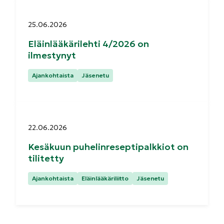
Julkaistu:
25.06.2026
Eläinlääkärilehti 4/2026 on
ilmestynyt
Kategoriat:
Ajankohtaista
Jäsenetu
Julkaistu:
22.06.2026
Kesäkuun puhelinreseptipalkkiot on
tilitetty
Kategoriat:
Ajankohtaista
Eläinlääkäriliitto
Jäsenetu