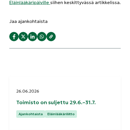
Eläinlääkäripäiville
siihen keskittyvässä artikkelissa.
Jaa
ajankohtaista
Julkaistu:
26.06.2026
Toimisto on suljettu 29.6.–31.7.
Kategoriat:
Ajankohtaista
Eläinlääkäriliitto