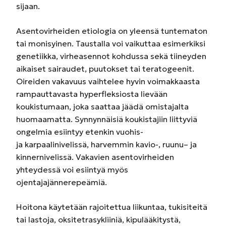
sijaan.
Asentovirheiden etiologia on yleensä tuntematon
tai monisyinen. Taustalla voi vaikuttaa esimerkiksi
genetiikka, virheasennot kohdussa sekä tiineyden
aikaiset sairaudet, puutokset tai teratogeenit.
Oireiden vakavuus vaihtelee hyvin voimakkaasta
rampauttavasta hyperfleksiosta lievään
koukistumaan, joka saattaa jäädä omistajalta
huomaamatta. Synnynnäisiä koukistajiin liittyviä
ongelmia esiintyy etenkin vuohis-
ja
karpaalinivelissä
, harvemmin kavio-,
ruunu
– ja
kinnernivelissä. Vakavien asentovirheiden
yhteydessä voi esiintyä myös
ojentajajännerepeämiä.
Hoitona käytetään rajoitettua liikuntaa, tukisiteitä
tai lastoja,
oksitetrasykliiniä
, kipulääkitystä,