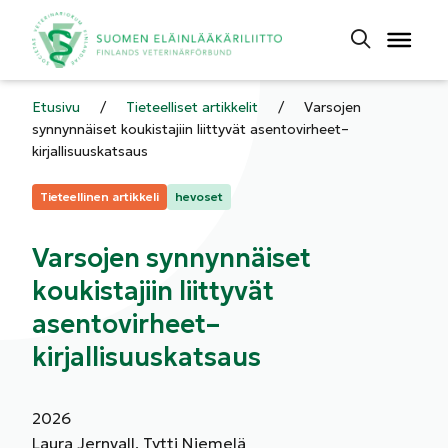
Etusivu
/
Tieteelliset artikkelit
/
Varsojen
synnynnäiset koukistajiin liittyvät asentovirheet–
kirjallisuuskatsaus
Kategoriat:
Tieteellinen artikkeli
hevoset
Varsojen synnynnäiset
koukistajiin liittyvät
asentovirheet–
kirjallisuuskatsaus
2026
Laura Jernvall, Tytti Niemelä