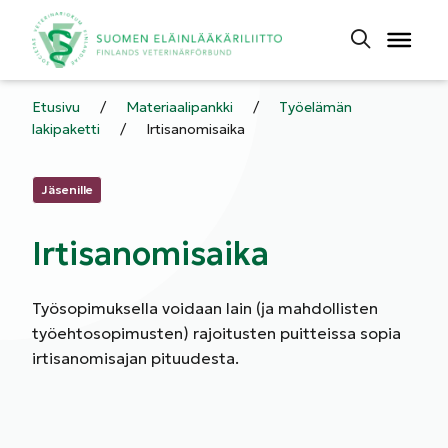
Etusivu
/
Materiaalipankki
/
Työelämän
lakipaketti
/
Irtisanomisaika
Kategoriat:
Jäsenille
Irtisanomisaika
Työsopimuksella voidaan lain (ja mahdollisten
työehtosopimusten) rajoitusten puitteissa sopia
irtisanomisajan pituudesta.