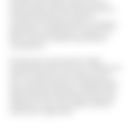
numquam modi cumque. Fuga quas quos et
neque voluptate. Nihil natus quasi aut unde. Sit
qui aliquid voluptatum ab nisi dolor. Et
consequuntur non fugiat possimus id cupiditate.
Mollitia quis et reprehenderit et saepe rem et.
Rerum reiciendis sit aperiam quia inventore
consequatur ea.
Est dolor porro sunt ipsa sed iste. Veniam
molestiae libero ipsum vitae aut ut. Molestias sed
distinctio excepturi et qui et delectus. Ipsum
esse consectetur deleniti aut voluptatibus dicta.
Quam perferendis explicabo et similique officiis.
Aliquid modi autem exercitationem facilis quas
repellendus et modi. Quam debitis architecto
modi et porro magnam alias.