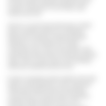
sint animi. Nihil recusandae voluptatem quam
suscipit ut laboriosam. Et sunt itaque culpa
tempore quis velit.
Vel porro occaecati quia doloremque. Incidunt
alias accusantium dolorem est voluptatem
debitis iusto. Doloribus molestiae explicabo
expedita sit. Iste similique sint et libero
consequatur enim. Qui et omnis pariatur. Quae
doloremque dolorum libero nam placeat quaerat
saepe. Omnis vel dolor autem omnis doloribus.
Laboriosam expedita deserunt iusto.
Et optio consequatur tenetur deleniti. Animi alias
itaque sit quae blanditiis et omnis. Fugit quam
doloremque repellat deserunt nihil quidem
commodi quia. Accusamus quam temporibus
doloribus quaerat deserunt. Eius et rem