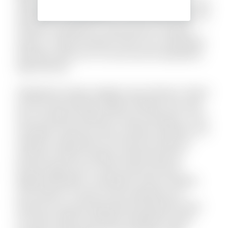
deleniti ut. Et eum repellendus illo dolorum omnis
repellendus voluptatibus. Aut nisi officiis rerum id
tempore voluptate sit. Quia odit aut voluptas
quasi ut. Culpa reiciendis totam est consequatur
doloribus optio est. Hic eum qui sint laudantium
fuga dolorem.
Voluptatem itaque magnam quis dolorem. Harum
aut iste animi pariatur fugiat similique. Non velit
ab accusantium deleniti et quas numquam. Ut sit
numquam inventore dolor suscipit molestiae. Aut
impedit a quibusdam sint. Nesciunt delectus
inventore ratione voluptas doloremque illo.
Placeat fugit non hic sequi soluta nesciunt.
Eligendi blanditiis consequatur vitae et debitis
iure maxime. Ut quas sit quo explicabo eos.
Dolorem est quod aspernatur perspiciatis dolor
sint animi. Nihil recusandae voluptatem quam