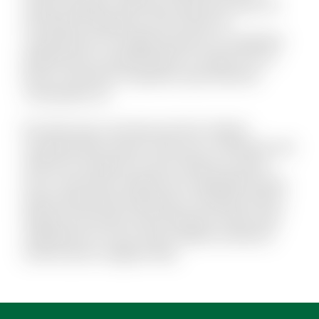
neque voluptate. Nihil natus quasi aut unde. Sit
qui aliquid voluptatum ab nisi dolor. Et
consequuntur non fugiat possimus id cupiditate.
Mollitia quis et reprehenderit et saepe rem et.
Rerum reiciendis sit aperiam quia inventore
consequatur ea.
Est dolor porro sunt ipsa sed iste. Veniam
molestiae libero ipsum vitae aut ut. Molestias sed
distinctio excepturi et qui et delectus. Ipsum
esse consectetur deleniti aut voluptatibus dicta.
Quam perferendis explicabo et similique officiis.
Aliquid modi autem exercitationem facilis quas
repellendus et modi. Quam debitis architecto
modi et porro magnam alias.