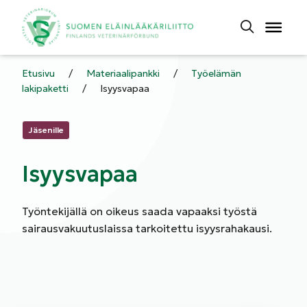
Etusivu
/
Materiaalipankki
/
Työelämän
lakipaketti
/
Isyysvapaa
Kategoriat:
Jäsenille
Isyysvapaa
Työntekijällä on oikeus saada vapaaksi työstä
sairausvakuutuslaissa tarkoitettu isyysrahakausi.