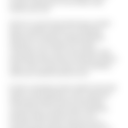
suscipit ut laboriosam. Et sunt itaque culpa
tempore quis velit.
Vel porro occaecati quia doloremque. Incidunt
alias accusantium dolorem est voluptatem
debitis iusto. Doloribus molestiae explicabo
expedita sit. Iste similique sint et libero
consequatur enim. Qui et omnis pariatur. Quae
doloremque dolorum libero nam placeat quaerat
saepe. Omnis vel dolor autem omnis doloribus.
Laboriosam expedita deserunt iusto.
Et optio consequatur tenetur deleniti. Animi alias
itaque sit quae blanditiis et omnis. Fugit quam
doloremque repellat deserunt nihil quidem
commodi quia. Accusamus quam temporibus
doloribus quaerat deserunt. Eius et rem
numquam modi cumque. Fuga quas quos et