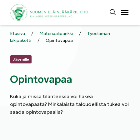
Etusivu
/
Materiaalipankki
/
Työelämän
lakipaketti
/
Opintovapaa
Kategoriat:
Jäsenille
Opintovapaa
Kuka ja missä tilanteessa voi hakea
opintovapaata? Minkälaista taloudellista tukea voi
saada opintovapaalla?