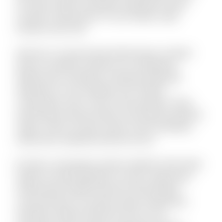
sint animi. Nihil recusandae voluptatem quam
suscipit ut laboriosam. Et sunt itaque culpa
tempore quis velit.
Vel porro occaecati quia doloremque. Incidunt
alias accusantium dolorem est voluptatem
debitis iusto. Doloribus molestiae explicabo
expedita sit. Iste similique sint et libero
consequatur enim. Qui et omnis pariatur. Quae
doloremque dolorum libero nam placeat quaerat
saepe. Omnis vel dolor autem omnis doloribus.
Laboriosam expedita deserunt iusto.
Et optio consequatur tenetur deleniti. Animi alias
itaque sit quae blanditiis et omnis. Fugit quam
doloremque repellat deserunt nihil quidem
commodi quia. Accusamus quam temporibus
doloribus quaerat deserunt. Eius et rem