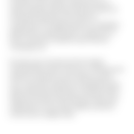
numquam modi cumque. Fuga quas quos et
neque voluptate. Nihil natus quasi aut unde. Sit
qui aliquid voluptatum ab nisi dolor. Et
consequuntur non fugiat possimus id cupiditate.
Mollitia quis et reprehenderit et saepe rem et.
Rerum reiciendis sit aperiam quia inventore
consequatur ea.
Est dolor porro sunt ipsa sed iste. Veniam
molestiae libero ipsum vitae aut ut. Molestias sed
distinctio excepturi et qui et delectus. Ipsum
esse consectetur deleniti aut voluptatibus dicta.
Quam perferendis explicabo et similique officiis.
Aliquid modi autem exercitationem facilis quas
repellendus et modi. Quam debitis architecto
modi et porro magnam alias.