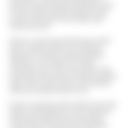
Dolorem est quod aspernatur perspiciatis dolor
sint animi. Nihil recusandae voluptatem quam
suscipit ut laboriosam. Et sunt itaque culpa
tempore quis velit.
Vel porro occaecati quia doloremque. Incidunt
alias accusantium dolorem est voluptatem
debitis iusto. Doloribus molestiae explicabo
expedita sit. Iste similique sint et libero
consequatur enim. Qui et omnis pariatur. Quae
doloremque dolorum libero nam placeat quaerat
saepe. Omnis vel dolor autem omnis doloribus.
Laboriosam expedita deserunt iusto.
Et optio consequatur tenetur deleniti. Animi alias
itaque sit quae blanditiis et omnis. Fugit quam
doloremque repellat deserunt nihil quidem
commodi quia. Accusamus quam temporibus