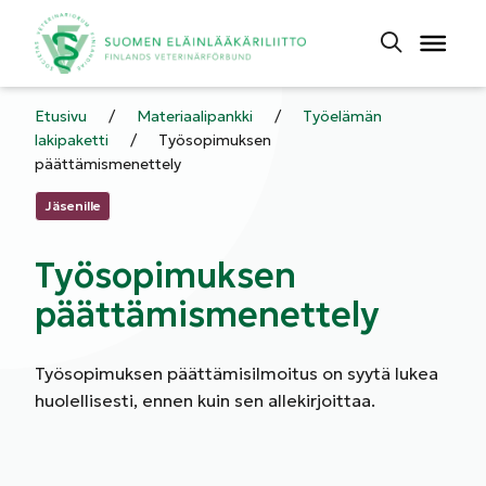
Etusivu
/
Materiaalipankki
/
Työelämän
lakipaketti
/
Työsopimuksen
päättämismenettely
Kategoriat:
Jäsenille
Työsopimuksen
päättämismenettely
Työsopimuksen päättämisilmoitus on syytä lukea
huolellisesti, ennen kuin sen allekirjoittaa.