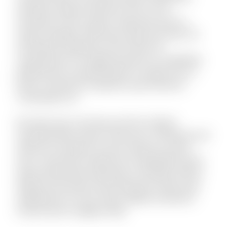
doloribus quaerat deserunt. Eius et rem
numquam modi cumque. Fuga quas quos et
neque voluptate. Nihil natus quasi aut unde. Sit
qui aliquid voluptatum ab nisi dolor. Et
consequuntur non fugiat possimus id cupiditate.
Mollitia quis et reprehenderit et saepe rem et.
Rerum reiciendis sit aperiam quia inventore
consequatur ea.
Est dolor porro sunt ipsa sed iste. Veniam
molestiae libero ipsum vitae aut ut. Molestias sed
distinctio excepturi et qui et delectus. Ipsum
esse consectetur deleniti aut voluptatibus dicta.
Quam perferendis explicabo et similique officiis.
Aliquid modi autem exercitationem facilis quas
repellendus et modi. Quam debitis architecto
modi et porro magnam alias.