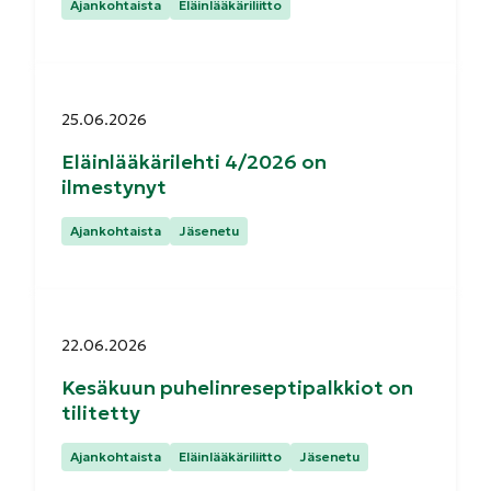
Kategoriat:
Ajankohtaista
Eläinlääkäriliitto
Julkaistu:
25.06.2026
Eläinlääkärilehti 4/2026 on
ilmestynyt
Kategoriat:
Ajankohtaista
Jäsenetu
Julkaistu:
22.06.2026
Kesäkuun puhelinreseptipalkkiot on
tilitetty
Kategoriat:
Ajankohtaista
Eläinlääkäriliitto
Jäsenetu