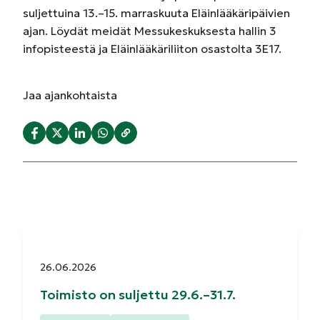
suljettuina 13.–15. marraskuuta Eläinlääkäripäivien
ajan. Löydät meidät Messukeskuksesta hallin 3
infopisteestä ja Eläinlääkäriliiton osastolta 3E17.
Jaa
ajankohtaista
Julkaistu:
26.06.2026
Toimisto on suljettu 29.6.–31.7.