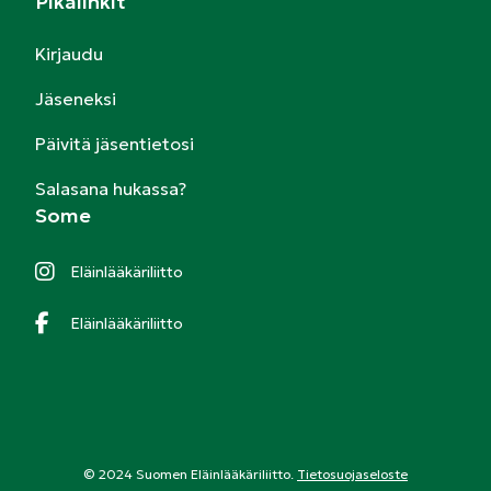
Pikalinkit
Kirjaudu
Jäseneksi
Päivitä jäsentietosi
Salasana hukassa?
Some
Eläinlääkäriliitto
Eläinlääkäriliitto
© 2024 Suomen Eläinlääkäriliitto.
Tietosuojaseloste